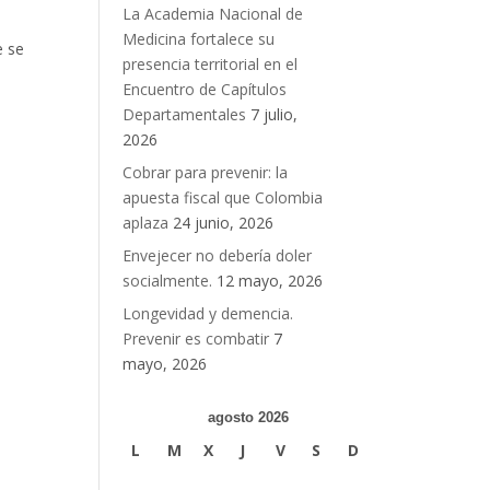
La Academia Nacional de
Medicina fortalece su
e se
presencia territorial en el
Encuentro de Capítulos
Departamentales
7 julio,
2026
Cobrar para prevenir: la
apuesta fiscal que Colombia
aplaza
24 junio, 2026
Envejecer no debería doler
socialmente.
12 mayo, 2026
Longevidad y demencia.
Prevenir es combatir
7
mayo, 2026
agosto 2026
L
M
X
J
V
S
D