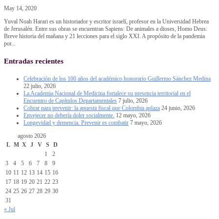
May 14, 2020
Yuval Noah Harari es un historiador y escritor israelí, profesor en la Universidad Hebrea
de Jerusalén. Entre sus obras se encuentran Sapiens: De animales a dioses, Homo Deus:
Breve historia del mañana y 21 lecciones para el siglo XXI. A propósito de la pandemia
por...
Entradas recientes
Celebración de los 100 años del académico honorario Guillermo Sánchez Medina
22 julio, 2026
La Academia Nacional de Medicina fortalece su presencia territorial en el
Encuentro de Capítulos Departamentales
7 julio, 2026
Cobrar para prevenir: la apuesta fiscal que Colombia aplaza
24 junio, 2026
Envejecer no debería doler socialmente.
12 mayo, 2026
Longevidad y demencia. Prevenir es combatir
7 mayo, 2026
agosto 2026
L
M
X
J
V
S
D
1
2
3
4
5
6
7
8
9
10
11
12
13
14
15
16
17
18
19
20
21
22
23
24
25
26
27
28
29
30
31
« Jul