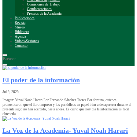
Comisiones de Trabajo
Condecoraciones
Premios de la Academia
Publicaciones
Revista
Museo
Biblioteca
Agenda
Videos-Sesiones
Contacto
El poder de la información
Jul 5, 2025
Imagen: Yuval Noah Harari Por Fernando Sánchez Torres Por fortuna, quienes
pronosticaron que el libro impreso y los periódicos en papel irían a desaparecer durante el
presente siglo no han acertado, hasta ahora. Es cierto que hoy día la información es fácil
obtenerla...
La Voz de la Academia- Yuval Noah Harari