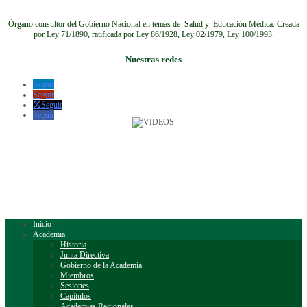
Órgano consultor del Gobierno Nacional en temas de Salud y Educación Médica.
Creada
por Ley 71/1890, ratificada por Ley 86/1928, Ley 02/1979, Ley 100/1993.
Nuestras redes
Seguir
Seguir
Seguir
Seguir
Inicio
Academia
Historia
Junta Directiva
Gobierno de la Academia
Miembros
Sesiones
Capítulos
Academias Regionales