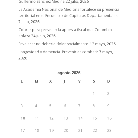
Guillermo Sánchez Medina
22 julio, 2026
La Academia Nacional de Medicina fortalece su presencia
territorial en el Encuentro de Capítulos Departamentales
7 julio, 2026
Cobrar para prevenir: la apuesta fiscal que Colombia
aplaza
24 junio, 2026
Envejecer no debería doler socialmente.
12 mayo, 2026
Longevidad y demencia. Prevenir es combatir
7 mayo,
2026
agosto 2026
L
M
X
J
V
S
D
1
2
3
4
5
6
7
8
9
10
11
12
13
14
15
16
17
18
19
20
21
22
23