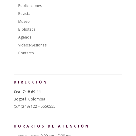
Publicaciones
Revista
Museo
Biblioteca
Agenda
Videos-Sesiones
Contacto
DIRECCIÓN
Cra. 7ª # 69-11
Bogotá, Colombia
(571)2493122 – 5550555
HORARIOS DE ATENCIÓN
Lunes a jueves: 9:00 am – 7:00 pm