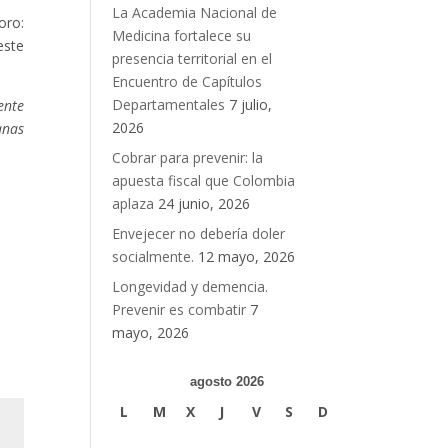
La Academia Nacional de
oro:
Medicina fortalece su
este
presencia territorial en el
Encuentro de Capítulos
Departamentales
7 julio,
ente
2026
anas
Cobrar para prevenir: la
apuesta fiscal que Colombia
aplaza
24 junio, 2026
Envejecer no debería doler
socialmente.
12 mayo, 2026
Longevidad y demencia.
Prevenir es combatir
7
mayo, 2026
agosto 2026
L
M
X
J
V
S
D