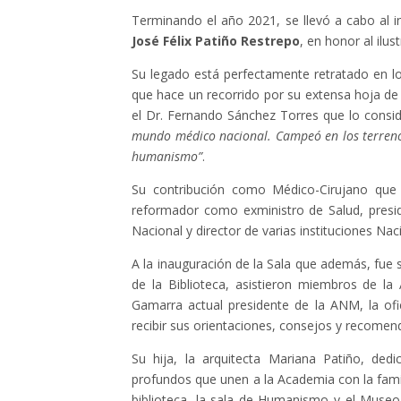
Terminando el año 2021, se llevó a cabo al i
José Félix Patiño Restrepo
, en honor al ilu
Su legado está perfectamente retratado en lo
que hace un recorrido por su extensa hoja de
el Dr. Fernando Sánchez Torres que lo cons
mundo médico nacional. Campeó en los terrenos d
humanismo”
.
Su contribución como Médico-Cirujano que l
reformador como exministro de Salud, presid
Nacional y director de varias instituciones Na
A la inauguración de la Sala que además, fue 
de la Biblioteca, asistieron miembros de l
Gamarra actual presidente de la ANM, la ofi
recibir sus orientaciones, consejos y recomen
Su hija, la arquitecta Mariana Patiño, ded
profundos que unen a la Academia con la famil
biblioteca, la sala de Humanismo y el Museo