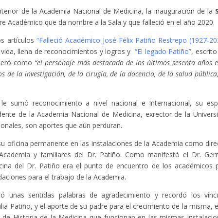
nterior de la Academia Nacional de Medicina, la inauguración de la
stre Académico que da nombre a la Sala y que falleció en el año 2020.
s artículos
“Falleció Académico José Félix Patiño Restrepo (1927-20
 vida, llena de reconocimientos y logros y
“El legado Patiño”
, escrito
ideró como
“el personaje más destacado de los últimos sesenta años e
e la investigación, de la cirugía, de la docencia, de la salud pública,
e sumó reconocimiento a nivel nacional e Internacional, su espí
ente de la Academia Nacional de Medicina, exrector de la Univers
cionales, son aportes que aún perduran.
su oficina permanente en las instalaciones de la Academia como dire
a Academia y familiares del Dr. Patiño. Como manifestó el Dr. Ge
cina del Dr. Patiño era el punto de encuentro de los académicos 
daciones para el trabajo de la Academia.
icó unas sentidas palabras de agradecimiento y recordó los vínc
ia Patiño, y el aporte de su padre para el crecimiento de la misma, e
 de Historia de la Medicina que funcionan en las mismas instalacio