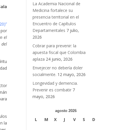
La Academia Nacional de
Sala
Medicina fortalece su
presencia territorial en el
Encuentro de Capítulos
20)”
Departamentales
7 julio,
 por
2026
n el
 del
Cobrar para prevenir: la
apuesta fiscal que Colombia
aplaza
24 junio, 2026
ritu
Envejecer no debería doler
idad
socialmente.
12 mayo, 2026
Longevidad y demencia.
ctor
Prevenir es combatir
7
rmán
mayo, 2026
para
agosto 2026
ulos
L
M
X
J
V
S
D
n la
nes.