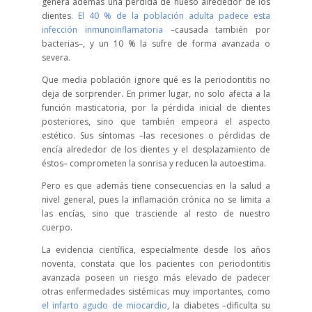
genera además una pérdida de hueso alrededor de los
dientes.
El 40 % de la población adulta padece esta
infección inmunoinflamatoria
–causada también por
bacterias–, y un 10 % la sufre de forma avanzada o
severa.
Que media población ignore qué es la periodontitis no
deja de sorprender. En primer lugar, no solo afecta a la
función masticatoria, por la pérdida inicial de dientes
posteriores, sino que también empeora el aspecto
estético. Sus síntomas –las recesiones o pérdidas de
encía alrededor de los dientes y el desplazamiento de
éstos– comprometen la sonrisa y reducen la autoestima.
Pero es que además tiene consecuencias en la salud a
nivel general, pues la inflamación crónica no se limita a
las encías, sino que trasciende al resto de nuestro
cuerpo.
La evidencia científica, especialmente desde los años
noventa, constata que los pacientes con periodontitis
avanzada poseen un riesgo más elevado de padecer
otras enfermedades sistémicas muy importantes, como
el infarto agudo de miocardio
, la diabetes –dificulta su