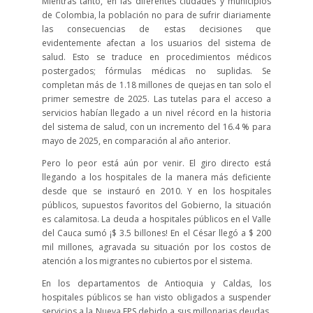
Mientras tanto, en las diferentes ciudades y municipios
de Colombia, la población no para de sufrir diariamente
las consecuencias de estas decisiones que
evidentemente afectan a los usuarios del sistema de
salud. Esto se traduce en procedimientos médicos
postergados; fórmulas médicas no suplidas. Se
completan más de 1.18 millones de quejas en tan solo el
primer semestre de 2025. Las tutelas para el acceso a
servicios habían llegado a un nivel récord en la historia
del sistema de salud, con un incremento del 16.4 % para
mayo de 2025, en comparación al año anterior.
Pero lo peor está aún por venir. El giro directo está
llegando a los hospitales de la manera más deficiente
desde que se instauró en 2010. Y en los hospitales
públicos, supuestos favoritos del Gobierno, la situación
es calamitosa. La deuda a hospitales públicos en el Valle
del Cauca sumó ¡$ 3.5 billones! En el César llegó a $ 200
mil millones, agravada su situación por los costos de
atención a los migrantes no cubiertos por el sistema.
En los departamentos de Antioquia y Caldas, los
hospitales públicos se han visto obligados a suspender
servicios a la Nueva EPS debido a sus millonarias deudas.