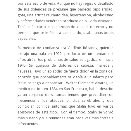
por este estilo de vida. Aunque no hay registro detallado
de sus dolencias se presume que padeció bipolaridad,
gota, una artritis reumatoidea, hipertensión, alcoholismo
y enfermedades venéreas producto de su vida disipada.
Tenía más corto el pie izquierdo que el derecho y no
permitía que se le filmara caminando, usaba unas botas
especiales.
Su médico de confianza era Vladímir Rózanov, quien le
extrajo una bala en 1922, producto de un atentado, 4
años atrás. Sus problemas de salud se agudizaron hacia
1945. Se quejaba de dolores de cabeza, mareos y
náuseas. Tuvo un episodio de fuerte dolor en la zona del
corazón que probablemente se debía a un infarto pero
Stalin se negó a descansar. Walter Clemente Álvarez, un
médico nacido en 1884 en San Francisco, había descrito
ya un conjunto de síntomas tenues que precedían con
frecuencia a los ataques o ictus cerebrales y que
coincidían con los síntomas que Stalin tuvo en varios
episodios de este tipo. Con el tiempo, Stalin se volvió
más huraño y sus reuniones eran cada vez más cortas e
infrecuentes.