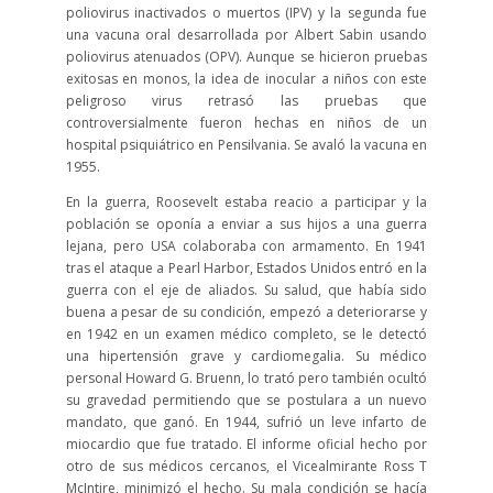
poliovirus inactivados o muertos (IPV) y la segunda fue
una vacuna oral desarrollada por Albert Sabin usando
poliovirus atenuados (OPV). Aunque se hicieron pruebas
exitosas en monos, la idea de inocular a niños con este
peligroso virus retrasó las pruebas que
controversialmente fueron hechas en niños de un
hospital psiquiátrico en Pensilvania. Se avaló la vacuna en
1955.
En la guerra, Roosevelt estaba reacio a participar y la
población se oponía a enviar a sus hijos a una guerra
lejana, pero USA colaboraba con armamento. En 1941
tras el ataque a Pearl Harbor, Estados Unidos entró en la
guerra con el eje de aliados. Su salud, que había sido
buena a pesar de su condición, empezó a deteriorarse y
en 1942 en un examen médico completo, se le detectó
una hipertensión grave y cardiomegalia. Su médico
personal Howard G. Bruenn, lo trató pero también ocultó
su gravedad permitiendo que se postulara a un nuevo
mandato, que ganó. En 1944, sufrió un leve infarto de
miocardio que fue tratado. El informe oficial hecho por
otro de sus médicos cercanos, el Vicealmirante Ross T
McIntire, minimizó el hecho. Su mala condición se hacía