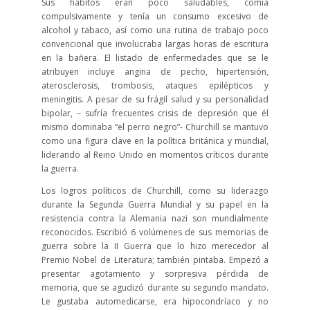
Sus hábitos eran poco saludables, comía
compulsivamente y tenía un consumo excesivo de
alcohol y tabaco, así como una rutina de trabajo poco
convencional que involucraba largas horas de escritura
en la bañera. El listado de enfermedades que se le
atribuyen incluye angina de pecho, hipertensión,
aterosclerosis, trombosis, ataques epilépticos y
meningitis. A pesar de su frágil salud y su personalidad
bipolar, – sufría frecuentes crisis de depresión que él
mismo dominaba “el perro negro”- Churchill se mantuvo
como una figura clave en la política británica y mundial,
liderando al Reino Unido en momentos críticos durante
la guerra.
Los logros políticos de Churchill, como su liderazgo
durante la Segunda Guerra Mundial y su papel en la
resistencia contra la Alemania nazi son mundialmente
reconocidos. Escribió 6 volúmenes de sus memorias de
guerra sobre la II Guerra que lo hizo merecedor al
Premio Nobel de Literatura; también pintaba. Empezó a
presentar agotamiento y sorpresiva pérdida de
memoria, que se agudizó durante su segundo mandato.
Le gustaba automedicarse, era hipocondríaco y no