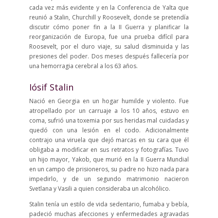
cada vez más evidente y en la Conferencia de Yalta que
reunió a Stalin, Churchill y Roosevelt, donde se pretendía
discutir cómo poner fin a la II Guerra y planificar la
reorganización de Europa, fue una prueba difícil para
Roosevelt, por el duro viaje, su salud disminuida y las
presiones del poder. Dos meses después fallecería por
una hemorragia cerebral a los 63 años.
Iósif Stalin
Nació en Georgia en un hogar humilde y violento. Fue
atropellado por un carruaje a los 10 años, estuvo en
coma, sufrió una toxemia por sus heridas mal cuidadas y
quedó con una lesión en el codo. Adicionalmente
contrajo una viruela que dejó marcas en su cara que él
obligaba a modificar en sus retratos y fotografías. Tuvo
un hijo mayor, Yakob, que murió en la II Guerra Mundial
en un campo de prisioneros, su padre no hizo nada para
impedirlo, y de un segundo matrimonio nacieron
Svetlana y Vasili a quien consideraba un alcohólico.
Stalin tenía un estilo de vida sedentario, fumaba y bebía,
padeció muchas afecciones y enfermedades agravadas