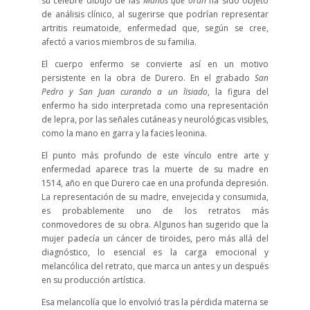
su célebre dibujo de las
Manos que oran
ha sido objeto
de análisis clínico, al sugerirse que podrían representar
artritis reumatoide, enfermedad que, según se cree,
afectó a varios miembros de su familia.
El cuerpo enfermo se convierte así en un motivo
persistente en la obra de Durero. En el grabado
San
Pedro y San Juan curando a un lisiado
, la figura del
enfermo ha sido interpretada como una representación
de lepra, por las señales cutáneas y neurológicas visibles,
como la mano en garra y la facies leonina.
El punto más profundo de este vínculo entre arte y
enfermedad aparece tras la muerte de su madre en
1514, año en que Durero cae en una profunda depresión.
La representación de su madre, envejecida y consumida,
es probablemente uno de los retratos más
conmovedores de su obra. Algunos han sugerido que la
mujer padecía un cáncer de tiroides, pero más allá del
diagnóstico, lo esencial es la carga emocional y
melancólica del retrato, que marca un antes y un después
en su producción artística.
Esa melancolía que lo envolvió tras la pérdida materna se