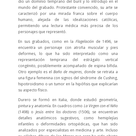
dio un dominio temprano del buril y lo introdujo en el
mundo del grabado. Protestante convencido, su arte se
caracterizó por una mirada franca sobre el cuerpo
humano, alejada de las idealizaciones católicas,
permitiendo una lectura médica más precisa de los
personajes que representó.
En sus grabados, como en la
Flagelación
de 1496, se
encuentra un personaje con atrofia muscular y pies
deformes, lo que ha sido interpretado como una
representación temprana del estrágalo vertical
congénito, posiblemente acompañado de espina bífida.
Otro ejemplo es el
Baño de mujeres
, donde se retrata a
una figura femenina con signos del síndrome de Cushing,
hipotiroidismo o un tumor en la hipófisis que explicarían
su aspecto físico.
Durero se formó en Italia, donde estudió geometría,
pintura y anatomía. En cuadros como
La
Virgen con el Niño
(1498) o
Jesús entre los doctores
(1506), se encuentran
detalles anatómicos sugestivos, como hemiplejías
infantiles o deformidades ortopédicas, que han sido
analizados por especialistas en medicina y arte. Incluso