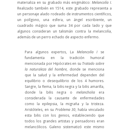
materializa en su grabado más enigmático:
Melancolía I
.
Realizado también en 1514, este grabado representa a
un personaje alado rodeado de instrumentos científicos,
un polígono, una esfera, un ángel escribiente, un
cuadrado mágico que suma 34 por cada lado y que
algunos consideran un talismán contra la melancolía,
además de un perro echado de aspecto enfermo.
Para algunos expertos, La
Melancolía I
se
fundamenta en la tradición humoral
mencionada por Hipócrates en su
Tratado sobre
la naturaleza del hombre,
donde se menciona
que la salud y la enfermedad dependen del
equilibrio o desequilibrio de los 4 humores.
Sangre, la flema, la bilis negra y la bilis amarilla,
donde la bilis negra o
melancholia
era
considerada la causante de enfermedades
como la epilepsia, la migraña y la tristeza.
Aristóteles, en su
Problema 30
, había vinculado
esta bilis con los genios, estableciendo que
todos los grandes artistas y pensadores eran
melancólicos. Galeno sistematizó este mismo