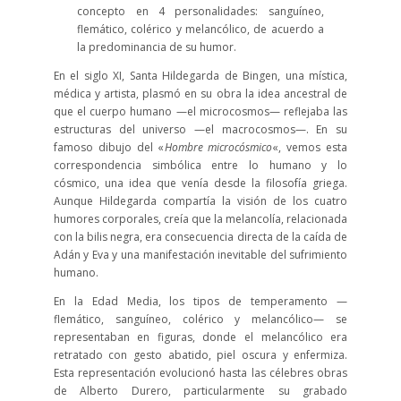
concepto en 4 personalidades: sanguíneo,
flemático, colérico y melancólico, de acuerdo a
la predominancia de su humor.
En el siglo XI, Santa Hildegarda de Bingen, una mística,
médica y artista, plasmó en su obra la idea ancestral de
que el cuerpo humano —el microcosmos— reflejaba las
estructuras del universo —el macrocosmos—. En su
famoso dibujo del «
Hombre microcósmico
«, vemos esta
correspondencia simbólica entre lo humano y lo
cósmico, una idea que venía desde la filosofía griega.
Aunque Hildegarda compartía la visión de los cuatro
humores corporales, creía que la melancolía, relacionada
con la bilis negra, era consecuencia directa de la caída de
Adán y Eva y una manifestación inevitable del sufrimiento
humano.
En la Edad Media, los tipos de temperamento —
flemático, sanguíneo, colérico y melancólico— se
representaban en figuras, donde el melancólico era
retratado con gesto abatido, piel oscura y enfermiza.
Esta representación evolucionó hasta las célebres obras
de Alberto Durero, particularmente su grabado