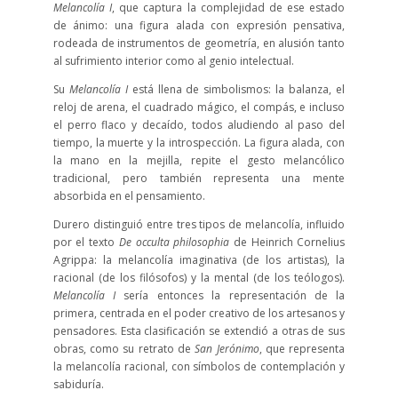
Melancolía I
, que captura la complejidad de ese estado
de ánimo: una figura alada con expresión pensativa,
rodeada de instrumentos de geometría, en alusión tanto
al sufrimiento interior como al genio intelectual.
Su
Melancolía I
está llena de simbolismos: la balanza, el
reloj de arena, el cuadrado mágico, el compás, e incluso
el perro flaco y decaído, todos aludiendo al paso del
tiempo, la muerte y la introspección. La figura alada, con
la mano en la mejilla, repite el gesto melancólico
tradicional, pero también representa una mente
absorbida en el pensamiento.
Durero distinguió entre tres tipos de melancolía, influido
por el texto
De occulta philosophia
de Heinrich Cornelius
Agrippa: la melancolía imaginativa (de los artistas), la
racional (de los filósofos) y la mental (de los teólogos).
Melancolía I
sería entonces la representación de la
primera, centrada en el poder creativo de los artesanos y
pensadores. Esta clasificación se extendió a otras de sus
obras, como su retrato de
San Jerónimo
, que representa
la melancolía racional, con símbolos de contemplación y
sabiduría.