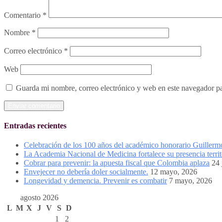
Comentario
*
Nombre
*
Correo electrónico
*
Web
Guarda mi nombre, correo electrónico y web en este navegador p
Entradas recientes
Celebración de los 100 años del académico honorario Guiller
La Academia Nacional de Medicina fortalece su presencia territ
Cobrar para prevenir: la apuesta fiscal que Colombia aplaza
24 
Envejecer no debería doler socialmente.
12 mayo, 2026
Longevidad y demencia. Prevenir es combatir
7 mayo, 2026
agosto 2026
L
M
X
J
V
S
D
1
2