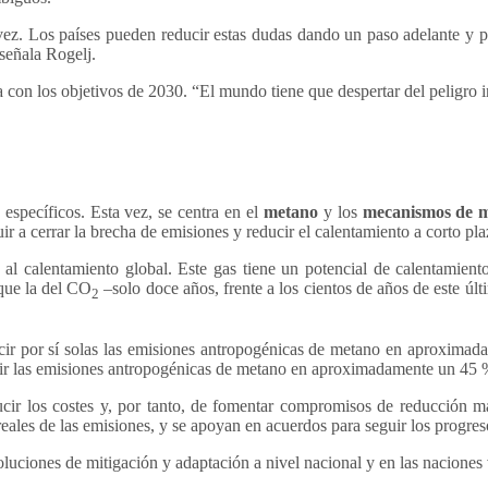
z. Los países pueden reducir estas dudas dando un paso adelante y pasa
señala Rogelj.
a con los objetivos de 2030. “El mundo tiene que despertar del peligr
específicos. Esta vez, se centra en el
metano
y los
mecanismos de 
r a cerrar la brecha de emisiones y reducir el calentamiento a corto pla
l calentamiento global. Este gas tiene un potencial de calentamient
que la del CO
–solo doce años, frente a los cientos de años de este úl
2
ucir por sí solas las emisiones antropogénicas de metano en aproximad
cir las emisiones antropogénicas de metano en aproximadamente un 45 
educir los costes y, por tanto, de fomentar compromisos de reducción m
 reales de las emisiones, y se apoyan en acuerdos para seguir los progre
oluciones de mitigación y adaptación a nivel nacional y en las naciones