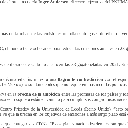
a de ahora”, recuerda
Inger Andersen
, directora ejecutiva del PNUMA
o más de la mitad de las emisiones mundiales de gases de efecto in
5 ºC, el mundo tiene ocho años para reducir las emisiones anuales en 28
nes de dióxido de carbono alcancen las 33 gigatoneladas en 2021. Si 
duodécima edición, muestra una
flagrante contradicción
con el espír
asil y México), o son tan débiles que no requieren más medidas políticas
erva en la
brecha de la ambición
entre las promesas de los países y lo
sores ni siquiera están en camino para cumplir sus compromisos naciona
 Centro Priestley de la Universidad de Leeds (Reino Unido),
“
esto p
e ve que la brecha en los objetivos de emisiones a más largo plazo está 
ía que entregar sus CDNs. “Estos planes nacionales demuestran que el