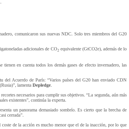
.
vernadero, comunicaron sus nuevas NDC. Solo tres miembros del G20
 gigatoneladas adicionales de CO
equivalente (GtCO2e), además de lo
2
se tienen en cuenta todos los demás gases de efecto invernadero, las
itu del Acuerdo de París: “Varios países del G20 han enviado CDN
 (Rusia)”, lamenta
Depledge
.
s recortes necesarios para cumplir sus objetivos. “La segunda, aún más
les existentes”, continúa la experta.
resenta un panorama demasiado sombrío. Es cierto que la brecha de
casi cerrada”.
 coste de la acción es mucho menor que el de la inacción, por lo que