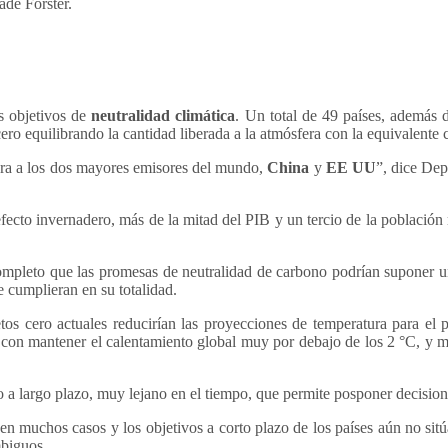
ade Forster.
s objetivos de
neutralidad climática
. Un total de 49 países, además
ro equilibrando la cantidad liberada a la atmósfera con la equivalente c
hora a los dos mayores emisores del mundo,
China
y
EE UU
”, dice Dep
efecto invernadero, más de la mitad del PIB y un tercio de la poblaci
completo que las promesas de neutralidad de carbono podrían suponer u
e cumplieran en su totalidad.
 netos cero actuales reducirían las proyecciones de temperatura para e
a con mantener el calentamiento global muy por debajo de los 2 °C, y
vo a largo plazo, muy lejano en el tiempo, que permite posponer decision
en muchos casos y los objetivos a corto plazo de los países aún no si
mbiguos.