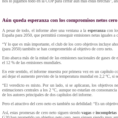
nos lo jugamos todo en la COP para cerrar aún más estas brechas”, añ
Aún queda esperanza con los compromisos netos cero
A pesar de todo, el informe abre una ventana a la
esperanza
con lo
España para 2050, que permitirá conseguir emisiones netas iguales a ce
“Y lo que es más importante, el club de los cero objetivos incluye a
(para 2050) también se han comprometido al objetivo de cero neto.
Esto abarca más de la mitad de las emisiones nacionales de gases de 
el 12 % de las emisiones mundiales.
En este sentido, el informe muestra por primera vez en un capítulo 
así dejar el aumento previsto de la temperatura mundial en 2,2 ºC, si s
“El veredicto es mixto. Por un lado, si se aplicaran, los objetivos
estimaciones centrales a los 2 °C, aunque no estarían en consonanci
de los autores principales de dos capítulos del informe.
Pero el atractivo del cero neto es también su debilidad: “Es un objeti
Así, estas promesas de cero neto siguen siendo
vagas
e
incompletas
G20 han prometido un objetivo neto cero, pero siguen siendo muy a