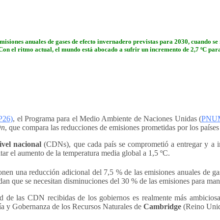
 emisiones anuales de gases de efecto invernadero previstas para 2030, cuando se
 Con el ritmo actual, el mundo está abocado a sufrir un incremento de 2,7 ºC para 
26)
, el Programa para el Medio Ambiente de Naciones Unidas (
PNU
On
, que compara las reducciones de emisiones prometidas por los países 
ivel nacional
(CDNs), que cada país se comprometió a entregar y a ir
mitar el aumento de la temperatura media global a 1,5 ºC.
nen una reducción adicional del 7,5 % de las emisiones anuales de gas
an que se necesitan disminuciones del 30 % de las emisiones para man
ad de las CDN recibidas de los gobiernos es realmente más ambicios
gía y Gobernanza de los Recursos Naturales de
Cambridge
(Reino Unid