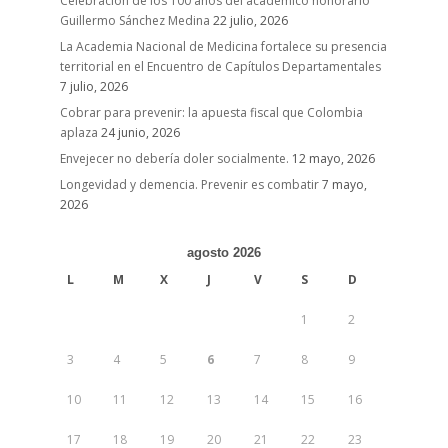
Celebración de los 100 años del académico honorario
Guillermo Sánchez Medina
22 julio, 2026
La Academia Nacional de Medicina fortalece su presencia
territorial en el Encuentro de Capítulos Departamentales
7 julio, 2026
Cobrar para prevenir: la apuesta fiscal que Colombia
aplaza
24 junio, 2026
Envejecer no debería doler socialmente.
12 mayo, 2026
Longevidad y demencia. Prevenir es combatir
7 mayo,
2026
agosto 2026
L
M
X
J
V
S
D
1
2
3
4
5
6
7
8
9
10
11
12
13
14
15
16
17
18
19
20
21
22
23