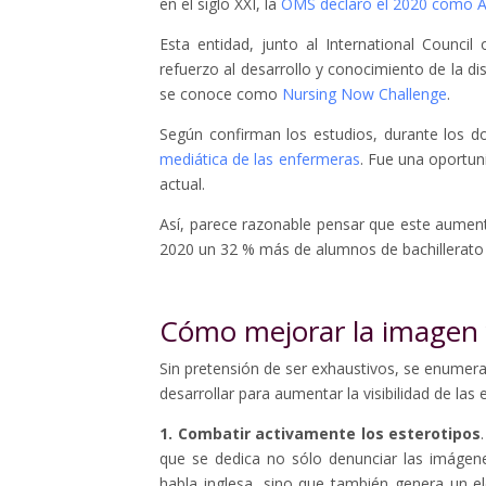
en el siglo XXI, la
OMS declaró el 2020 como Año
Esta entidad, junto al International Counci
refuerzo al desarrollo y conocimiento de la d
se conoce como
Nursing Now Challenge
.
Según confirman los estudios, durante los
mediática de las enfermeras
. Fue una oportun
actual.
Así, parece razonable pensar que este aument
2020 un 32 % más de alumnos de bachillerat
Cómo mejorar la imagen y
Sin pretensión de ser exhaustivos, se enumer
desarrollar para aumentar la visibilidad de la
1. Combatir activamente los esterotipos
que se dedica no sólo denunciar las imágen
habla inglesa, sino que también genera un e