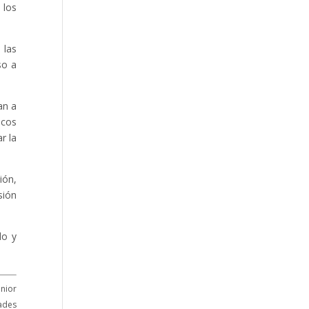
 los
 las
so a
an a
icos
r la
ión,
sión
do y
enior
dades