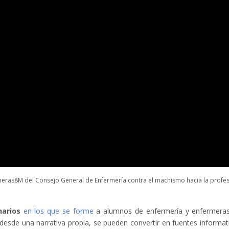
ras8M del Consejo General de Enfermería contra el machismo hacia la profes
narios
en los que se forme
a alumnos de enfermería y enfermera
 desde una narrativa propia, se pueden convertir en fuentes informat