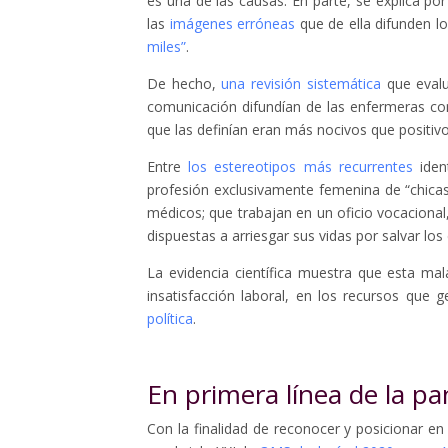
es una de las causas. En parte, se explica por
las
imágenes erróneas
que de ella difunden l
miles”
.
De hecho,
una revisión sistemática
que evalu
comunicación difundían de las enfermeras con
que las definían eran más nocivos que positivo
Entre
los estereotipos más recurrentes
ident
profesión exclusivamente femenina de “chicas
médicos; que trabajan en un oficio vocacional
dispuestas a arriesgar sus vidas por salvar los
La evidencia científica muestra que esta ma
insatisfacción laboral, en los recursos que
política
.
En primera línea de la p
Con la finalidad de reconocer y posicionar en 