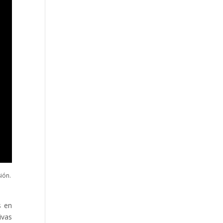
ión.
s en
ivas