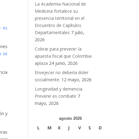
La Academia Nacional de
Medicina fortalece su
presencia territorial en el
Encuentro de Capítulos
o es
Departamentales
7 julio,
2026
ones
Cobrar para prevenir: la
o se
apuesta fiscal que Colombia
aplaza
24 junio, 2026
ncia
Envejecer no debería doler
socialmente.
12 mayo, 2026
Longevidad y demencia.
Prevenir es combatir
7
mayo, 2026
ón y
agosto 2026
L
M
X
J
V
S
D
eras