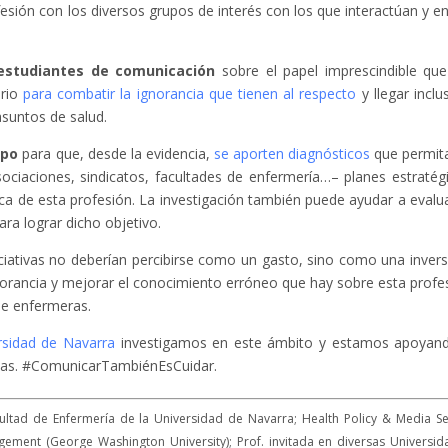
esión con los diversos grupos de interés con los que interactúan y en
 estudiantes de comunicación
sobre el papel imprescindible que
ario
para combatir la ignorancia que tienen al respecto
y llegar inclu
suntos de salud.
mpo
para que, desde la evidencia,
se aporten diagnósticos
que permit
sociaciones, sindicatos, facultades de enfermería…– planes estratég
a de esta profesión. La investigación también puede ayudar a evalua
ara lograr dicho objetivo.
iciativas no deberían percibirse como un gasto, sino como una invers
gnorancia y mejorar el conocimiento erróneo que hay sobre esta profe
de enfermeras.
rsidad de Navarra
investigamos en este ámbito y estamos apoyan
adas. #ComunicarTambiénEsCuidar.
acultad de Enfermería de la Universidad de Navarra; Health Policy & Media S
gement (George Washington University); Prof. invitada en diversas Universi