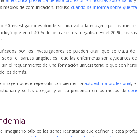
 la
anecdótica presencia de esta profesión en noticias sobre salud
y
os medios de comunicación. Incluso
cuando se informa sobre que “fa
ó 60 investigaciones donde se analizaba la imagen que los medio
cluyó que en el 40 % de los casos era negativa. En el 20 %, los ra
s.
ificados por los investigadores se pueden citar: que se trata de
 sexis” o “santas angelicales”; que las enfermeras son ayudantes de
, sin el requerimiento de una formación universitaria; o que son hero
 de los demás.
la imagen puede repercutir también en la
autoestima profesional
, e
 gestionan y se les otorgan y en su presencia en las mesas de
deci
andemia
el imaginario público las señas identitarias que definen a esta profe