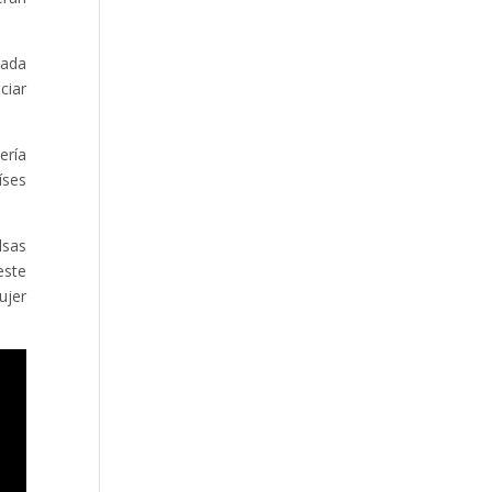
nada
ciar
ería
íses
lsas
este
ujer