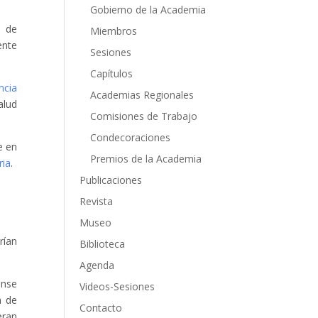
Gobierno de la Academia
l de
Miembros
ente
Sesiones
Capítulos
ncia
Academias Regionales
alud
Comisiones de Trabajo
Condecoraciones
e en
Premios de la Academia
ria
.
Publicaciones
Revista
Museo
rían
Biblioteca
Agenda
ense
Videos-Sesiones
n de
Contacto
eran