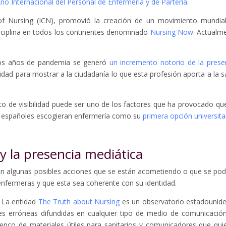
 Internacional del Personal de Enfermería y de Partería
.
l of Nursing (ICN), promovió la creación de un movimiento mundia
isciplina en todos los continentes denominado
Nursing Now
. Actualm
 dos años de pandemia se generó
un incremento notorio de la prese
idad para mostrar a la ciudadanía lo que esta profesión aporta a la s
o de visibilidad puede ser uno de los factores que ha provocado qu
o españoles escogieran enfermería como su
primera opción universita
 la presencia mediática
an algunas posibles acciones que se están acometiendo o que se pod
s enfermeras y que esta sea coherente con su identidad.
. La entidad
The Truth about Nursing
es un observatorio estadounid
es erróneas difundidas en cualquier tipo de medio de comunicació
lenco de materiales útiles para sanitarios y comunicadores que qui