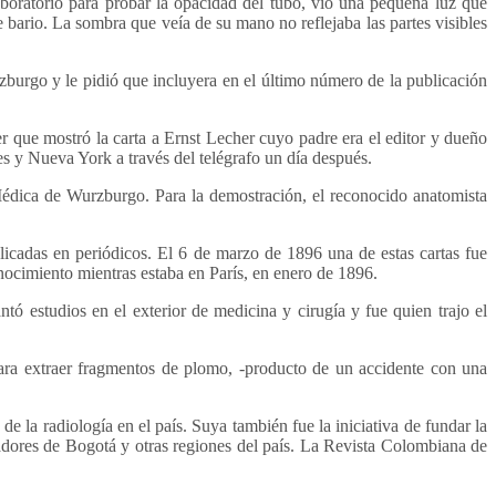
aboratorio para probar la opacidad del tubo, vio una pequeña luz que
e bario. La sombra que veía de su mano no reflejaba las partes visibles
burgo y le pidió que incluyera en el último número de la publicación
er que mostró la carta a Ernst Lecher cuyo padre era el editor y dueño
res y Nueva York a través del telégrafo un día después.
 Médica de Wurzburgo. Para la demostración, el reconocido anatomista
licadas en periódicos. El 6 de marzo de 1896 una de estas cartas fue
ocimiento mientras estaba en París, en enero de 1896.
ó estudios en el exterior de medicina y cirugía y fue quien trajo el
para extraer fragmentos de plomo, -producto de un accidente con una
la radiología en el país. Suya también fue la iniciativa de fundar la
ores de Bogotá y otras regiones del país. La Revista Colombiana de