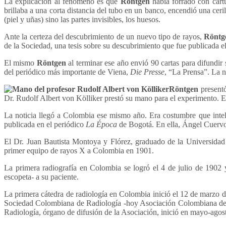
La explicación al fenómeno es que
Röntgen
había forrado con cart
brillaba a una corta distancia del tubo en un banco, encendió una ceri
(piel y uñas) sino las partes invisibles, los huesos.
Ante la certeza del descubrimiento de un nuevo tipo de rayos,
Röntg
de la Sociedad, una tesis sobre su descubrimiento que fue publicada e
El mismo
Röntgen
al terminar ese año envió 90 cartas para difundir
del periódico más importante de Viena,
Die Presse
, “La Prensa”. La n
Röntgen
present
Dr. Rudolf Albert von Kölliker prestó su mano para el experimento. E
La noticia llegó a Colombia ese mismo año. Era costumbre que intele
publicada en el periódico
La Época
de Bogotá. En ella, Ángel Cuervo 
El Dr. Juan Bautista Montoya y Flórez, graduado de la Universidad N
primer equipo de rayos X a Colombia en 1901.
La primera radiografía en Colombia se logró el 4 de julio de 1902 
escopeta- a su paciente.
La primera cátedra de radiología en Colombia inició el 12 de marzo d
Sociedad Colombiana de Radiología -hoy Asociación Colombiana de R
Radiología, órgano de difusión de la Asociación, inició en mayo-agos