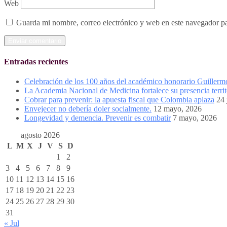
Web
Guarda mi nombre, correo electrónico y web en este navegador p
Entradas recientes
Celebración de los 100 años del académico honorario Guiller
La Academia Nacional de Medicina fortalece su presencia territ
Cobrar para prevenir: la apuesta fiscal que Colombia aplaza
24 
Envejecer no debería doler socialmente.
12 mayo, 2026
Longevidad y demencia. Prevenir es combatir
7 mayo, 2026
agosto 2026
L
M
X
J
V
S
D
1
2
3
4
5
6
7
8
9
10
11
12
13
14
15
16
17
18
19
20
21
22
23
24
25
26
27
28
29
30
31
« Jul