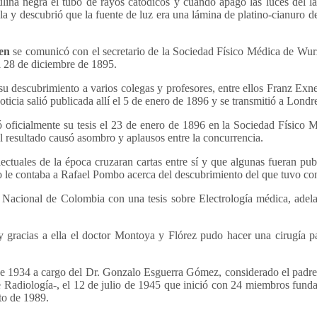
ulina negra el tubo de rayos catódicos y cuando apagó las luces del l
lla y descubrió que la fuente de luz era una lámina de platino-cianuro d
en
se comunicó con el secretario de la Sociedad Físico Médica de Wurz
l 28 de diciembre de 1895.
 su descubrimiento a varios colegas y profesores, entre ellos Franz Exn
oticia salió publicada allí el 5 de enero de 1896 y se transmitió a Lond
ó oficialmente su tesis el 23 de enero de 1896 en la Sociedad Físico
l resultado causó asombro y aplausos entre la concurrencia.
ctuales de la época cruzaran cartas entre sí y que algunas fueran pub
le contaba a Rafael Pombo acerca del descubrimiento del que tuvo con
acional de Colombia con una tesis sobre Electrología médica, adelant
y gracias a ella el doctor Montoya y Flórez pudo hacer una cirugía 
e 1934 a cargo del Dr. Gonzalo Esguerra Gómez, considerado el padre de 
adiología-, el 12 de julio de 1945 que inició con 24 miembros fundad
to de 1989.