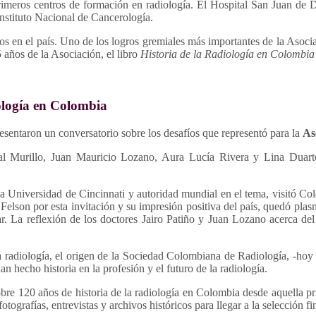
 primeros centros de formación en radiología. El Hospital San Juan de
nstituto Nacional de Cancerología.
 en el país. Uno de los logros gremiales más importantes de la Asociac
 años de la Asociación, el libro
Historia de la Radiología en Colombia
iología en Colombia
resentaron un conversatorio sobre los desafíos que representó para la
As
al Murillo, Juan Mauricio Lozano, Aura Lucía Rivera y Lina Duarte 
la Universidad de Cincinnati y autoridad mundial en el tema, visitó Co
elson por esta invitación y su impresión positiva del país, quedó pla
r. La reflexión de los doctores Jairo Patiño y Juan Lozano acerca de
e la radiología, el origen de la Sociedad Colombiana de Radiología, -
 hecho historia en la profesión y el futuro de la radiología.
, sobre 120 años de historia de la radiología en Colombia desde aquella
tografías, entrevistas y archivos históricos para llegar a la selección fin