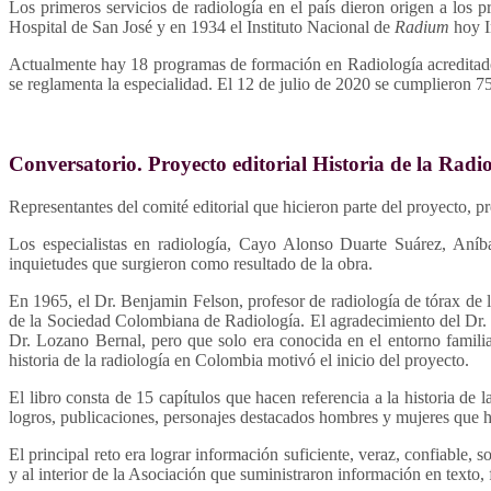
Los primeros servicios de radiología en el país dieron origen a los
Hospital de San José y en 1934 el Instituto Nacional de
Radium
hoy I
Actualmente hay 18 programas de formación en Radiología acreditados
se reglamenta la especialidad. El 12 de julio de 2020 se cumplieron 75
Conversatorio. Proyecto editorial Historia de la Rad
Representantes del comité editorial que hicieron parte del proyecto, p
Los especialistas en radiología, Cayo Alonso Duarte Suárez, Aníb
inquietudes que surgieron como resultado de la obra.
En 1965, el Dr. Benjamin Felson, profesor de radiología de tórax de 
de la Sociedad Colombiana de Radiología. El agradecimiento del Dr. F
Dr. Lozano Bernal, pero que solo era conocida en el entorno familia
historia de la radiología en Colombia motivó el inicio del proyecto.
El libro consta de 15 capítulos que hacen referencia a la historia d
logros, publicaciones, personajes destacados hombres y mujeres que han
El principal reto era lograr información suficiente, veraz, confiable
y al interior de la Asociación que suministraron información en texto, fo