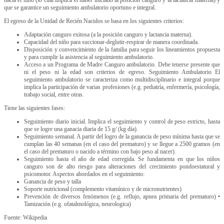
que se garantice un seguimiento ambulatorio oportuno e integral.
El egreso de la Unidad de Recién Nacidos se basa en los siguientes criterios:
Adaptación canguro exitosa (a la posición canguro y lactancia materna).
Capacidad del niño para succionar-deglutir-respirar de manera coordinada.
Disposición y convencimiento de la familia para seguir los lineamientos propuesta
y para cumplir la asistencia al seguimiento ambulatorio.
Acceso a un Programa de Madre Canguro ambulatorio. Debe tenerse presente que
ni el peso ni la edad son criterios de egreso. Seguimiento Ambulatorio El
seguimiento ambulatorio se caracteriza como multidisciplinario e integral porque
implica la participación de varias profesiones (e.g. pediatría, enfermería, psicología,
trabajo social, entre otras.
Tiene las siguientes fases:
Seguimiento diario inicial. Implica el seguimiento y control de peso estricto, hasta
que se logre una ganacia diaria de 15 g/ (kg día).
Seguimiento semanal. A partir del logro de la ganancia de peso mínima hasta que se
cumplan las 40 semanas (en el caso del prematuro) y se llegue a 2500 gramos (en
el caso del prematuro o nacido a término con bajo peso al nacer).
Seguimiento hasta el año de edad corregida. Se fundamenta en que los niños
canguro son de alto riesgo para alteraciones del crecimiento pondoestatural y
psicomotor. Aspectos abordados en el seguimiento:
Ganancia de peso y talla
Soporte nutricional (complemento vitamínico y de micronutrientes)
Prevención de diversos fenómenos (e.g. reflujo, apnea primaria del prematuro) •
Tamización (e.g. ofatalmológica, neurologica)
Fuente: Wikipedia