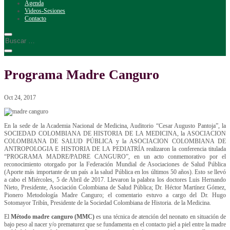
Agenda
Videos-Sesiones
Contacto
Programa Madre Canguro
Oct 24, 2017
En la sede de la Academia Nacional de Medicina, Auditorio “Cesar Augusto Pantoja”, la
SOCIEDAD COLOMBIANA DE HISTORIA DE LA MEDICINA, la ASOCIACION
COLOMBIANA DE SALUD PÚBLICA y la ASOCIACION COLOMBIANA DE
ANTROPOLOGIA E HISTORIA DE LA PEDIATRÍA realizaron la conferencia titulada
“PROGRAMA MADRE/PADRE CANGURO”, en un acto conmemorativo por el
reconocimiento otorgado por la Federación Mundial de Asociaciones de Salud Pública
(Aporte más importante de un país a la salud Pública en los últimos 50 años). Esto se llevó
a cabo el Miércoles, 5 de Abril de 2017. Llevaron la palabra los doctores Luis Hernando
Nieto, Presidente, Asociación Colombiana de Salud Pública; Dr. Héctor Martínez Gómez,
Pionero Metodología Madre Canguro; el comentario estuvo a cargo del Dr. Hugo
Sotomayor Tribín, Presidente de la Sociedad Colombiana de Historia. de la Medicina.
El
Método madre canguro (MMC)
es una técnica de atención del neonato en situación de
bajo peso al nacer y/o prematurez que se fundamenta en el contacto piel a piel entre la madre