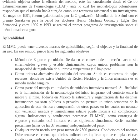
evidencia objetiva sobre la eficacia del método, este fue cuestionado desde el Centro
Latinoamericano de Perinatología (CLAP), ante lo cual los neonatólogos colombianos
respondían que el método había surgido como una respuesta asistencial y no investigativa.
En mayo de 1991, fueron galardonados por la Organización Mundial de la Salud con el
premio Sasakawa para la Salud los doctores Héctor Martínez Gómez y Edgar Rey
Sanabria4 y entre 1992 y 1993 se realizó el primer programa de investigación sobre el
método madre canguro.
Aplicabilidad
El MMC puede tener diversos marcos de aplicabilidad, según el objetivo y la finalidad de
su uso. En ese sentido, puede tener los siguientes objetivos:
Método de Engorde y cuidado. Se da en el contexto de un recién nacido sin
enfermedades graves y estable clínicamente, cuyos únicos problemas son la
incapacidad de regulación de su propia temperatura y el bajo peso.
Como primera alternativa de cuidado del neonato. Se da en contextos de bajos
recursos, donde no existe Unidad de Recién Nacidos y la única alternativa es el
método madre canguro.
Como parte del manejo en unidades de cuidados intensivos neonatal. Su finalidad
es la humanización de la neonatología del inicio temprano del contacto entre la
madre y el niño. Todavía en México la estructura y organización de las distintas
instituciones ya sean públicas o privadas no permite un inicio temprano de la
aplicación de esta técnica a comparación de otros países en los cuales un neonato
con vetilación asistida y hemodínamia estable puede iniciarla sin complicación
alguna. Indicaciones y condiciones necesarias El MMC, como estrategia de
engorde y cuidado, está indicado en las siguientes situaciones: Recién nacidos
pretérmino (antes de las 37 semanas) independiente del peso.
Cualquier recién nacido con peso menor de 2500 gramos. Condiciones del neonato
Debe tenerse en cuenta que dichas indicaciones implican que se cumplan ciertas
condiciones médicas y de adaptación del niño. Es decir, el niño debe estar estable