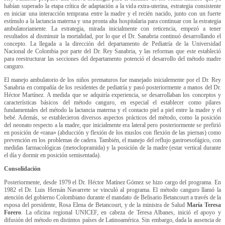
habían superado la etapa crítica de adaptación a la vida extra-uterina, estrategia consistente
en iniciar una interacción temprana entre la madre y el recién nacido, junto con un fuerte
estímulo a la lactancia materna y una pronta alta hospitalaria para continuar con la estrategia
ambulatoriamente. La estrategia, mirada inicialmente con reticencia, empezó a tener
resultados al disminuir la mortalidad, por lo que el Dr. Sanabria continuó desarrollando el
concepto. La llegada a la dirección del departamento de Pediatría de la Universidad
Nacional de Colombia por parte del Dr. Rey Sanabria, y las reformas que este estableció
para reestructurar las secciones del departamento potenció el desarrollo del método madre
canguro.
El manejo ambulatorio de los niños prematuros fue manejado inicialemente por el Dr. Rey
Sanabria en compañía de los residentes de pediatría y pasó posteriormente a manos del Dr.
Héctor Martínez. A medida que se adquiría experiencia, se desarrollaban los conceptos y
características básicos del método canguro, en especial el establecer como pilares
fundamentales del método la lactancia materna y el contacto piel a piel entre la madre y el
bebé. Además, se establecieron diversos aspectos prácticos del método, como la posición
del neonato respecto a la madre, que inicialmente era lateral pero posteriormente se prefirió
en posición de «rana» (abducción y flexión de los muslos con flexión de las piernas) como
prevención en los problemas de cadera. También, el manejo del reflujo gastroesofágico, con
medidas farmacológicas (metoclopramida) y la posición de la madre (estar vertical durante
el día y dormir en posición semisentada).
Consolidación
Posteriormente, desde 1979 el Dr. Héctor Matínez Gómez se hizo cargo del programa. En
1982 el Dr. Luis Hernán Navarrete se vinculó al programa. El método canguro llamó la
atención del gobierno Colombiano durante el mandato de Belisario Betancourt a través de la
esposa del presidente, Rosa Elena de Betancourt, y de la ministra de Salud
María Teresa
Forero
. La oficina regional UNICEF, en cabeza de Teresa Albanes, inició el apoyo y
difusión del método en distintos países de Latinoamérica. Sin embargo, dada la ausencia de