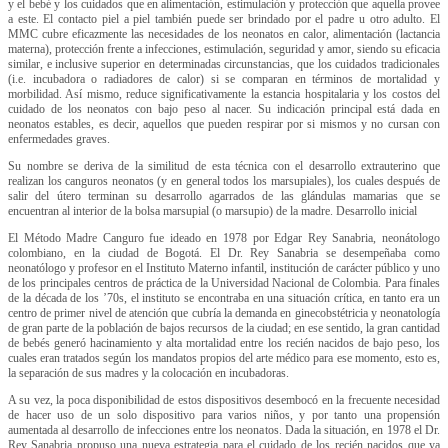
y el bebé y los cuidados que en alimentación, estimulación y protección que aquella provee
a este. El contacto piel a piel también puede ser brindado por el padre u otro adulto. El
MMC cubre eficazmente las necesidades de los neonatos en calor, alimentación (lactancia
materna), protección frente a infecciones, estimulación, seguridad y amor, siendo su eficacia
similar, e inclusive superior en determinadas circunstancias, que los cuidados tradicionales
(i.e. incubadora o radiadores de calor) si se comparan en términos de mortalidad y
morbilidad. Así mismo, reduce significativamente la estancia hospitalaria y los costos del
cuidado de los neonatos con bajo peso al nacer. Su indicación principal está dada en
neonatos estables, es decir, aquellos que pueden respirar por si mismos y no cursan con
enfermedades graves.
Su nombre se deriva de la similitud de esta técnica con el desarrollo extrauterino que
realizan los canguros neonatos (y en general todos los marsupiales), los cuales después de
salir del útero terminan su desarrollo agarrados de las glándulas mamarias que se
encuentran al interior de la bolsa marsupial (o marsupio) de la madre. Desarrollo inicial
El Método Madre Canguro fue ideado en 1978 por Edgar Rey Sanabria, neonátologo
colombiano, en la ciudad de Bogotá. El Dr. Rey Sanabria se desempeñaba como
neonatólogo y profesor en el Instituto Materno infantil, institución de carácter público y uno
de los principales centros de práctica de la Universidad Nacional de Colombia. Para finales
de la década de los ’70s, el instituto se encontraba en una situación crítica, en tanto era un
centro de primer nivel de atención que cubría la demanda en ginecobstétricia y neonatología
de gran parte de la población de bajos recursos de la ciudad; en ese sentido, la gran cantidad
de bebés generó hacinamiento y alta mortalidad entre los recién nacidos de bajo peso, los
cuales eran tratados según los mandatos propios del arte médico para ese momento, esto es,
la separación de sus madres y la colocación en incubadoras.
A su vez, la poca disponibilidad de estos dispositivos desembocó en la frecuente necesidad
de hacer uso de un solo dispositivo para varios niños, y por tanto una propensión
aumentada al desarrollo de infecciones entre los neonatos. Dada la situación, en 1978 el Dr.
Rey Sanabria propuso una nueva estrategia para el cuidado de los recién nacidos que ya