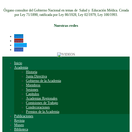
Órgano consultor del Gobierno Nacional en temas de Salud y Educación Médica.
Creada
por Ley 71/1890, ratificada por Ley 86/1928, Ley 02/1979, Ley 100/1993.
Nuestras redes
Seguir
Seguir
Seguir
Seguir
Inicio
Academia
Historia
Junta Directiva
Gobierno de la Academia
Miembros
Sesiones
Capítulos
Academias Regionales
Comisiones de Trabajo
Condecoraciones
Premios de la Academia
Publicaciones
Revista
Museo
Biblioteca