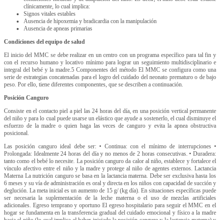
clínicamente, lo cual implica:
Signos vitales estables
Ausencia de hipoxemia y bradicardia con la manipulación
Ausencia de apneas primarias
Condiciones del equipo de salud
El inicio del MMC se debe realizar en un centro con un programa específico para tal fin y
con el recurso humano y locativo mínimo para lograr un seguimiento multidisciplinario e
integral del bebé y la madre.5 Componentes del método El MMC se configura como una
serie de estrategias concatenadas para el logro del cuidado del neonato prematuro o de bajo
peso. Por ello, tiene diferentes componentes, que se describen a continuación.
Posición Canguro
Consiste en el contacto piel a piel las 24 horas del día, en una posición vertical permanente
del niño y para lo cual puede usarse un elástico que ayude a sostenerlo, el cual disminuye el
esfuerzo de la madre o quien haga las veces de canguro y evita la apnea obstructiva
posicional.
Las posición canguro ideal debe ser: • Continua: con el mínimo de interrupciones •
Prolongada: Idealmente 24 horas del día y no menos de 2 horas consecutivas. • Duradera:
tanto como el bebé lo necesite. La posición canguro da calor al niño, establece y fortalece el
vínculo afectivo entre el niño y la madre y protege al niño de agentes externos. Lactancia
Materna La nutrición canguro se basa en la lactancia materna. Debe ser exclusiva hasta los
6 meses y su vía de administración es oral y directa en los niños con capacidad de succión y
deglución. La meta inicial es un aumento de 15 g/ (kg día). En situaciones específicas puede
ser necesaria la suplementación de la leche materna o el uso de mezclas artificiales
adicionales. Egreso temprano y oportuno El egreso hospitalario para seguir el MMC en el
hogar se fundamenta en la transferencia gradual del cuidado emocional y físico a la madre
hacia el niño (lo cual implica el haber iniciado la posición canguro y la lactancia materna) y