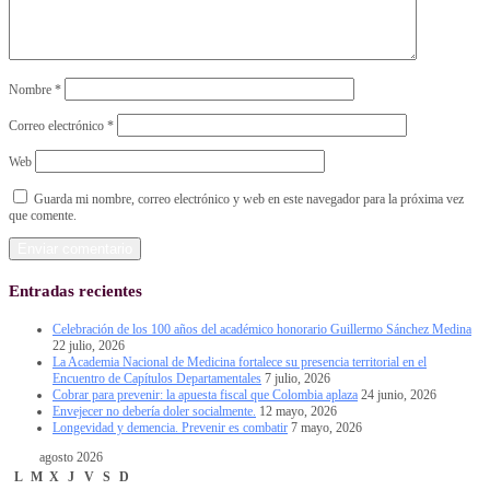
Nombre
*
Correo electrónico
*
Web
Guarda mi nombre, correo electrónico y web en este navegador para la próxima vez
que comente.
Entradas recientes
Celebración de los 100 años del académico honorario Guillermo Sánchez Medina
22 julio, 2026
La Academia Nacional de Medicina fortalece su presencia territorial en el
Encuentro de Capítulos Departamentales
7 julio, 2026
Cobrar para prevenir: la apuesta fiscal que Colombia aplaza
24 junio, 2026
Envejecer no debería doler socialmente.
12 mayo, 2026
Longevidad y demencia. Prevenir es combatir
7 mayo, 2026
agosto 2026
L
M
X
J
V
S
D