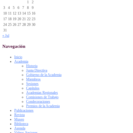
1
2
3
4
5
6
7
8
9
10
11
12
13
14
15
16
17
18
19
20
21
22
23
24
25
26
27
28
29
30
31
« Jul
Navegación
Inicio
Academia
Historia
Junta Directiva
Gobierno de la Academia
Miembros
Sesiones
Capítulos
Academias Regionales
Comisiones de Trabajo
Condecoraciones
Premios de la Academia
Publicaciones
Revista
Museo
Biblioteca
Agenda
Videos-Sesiones