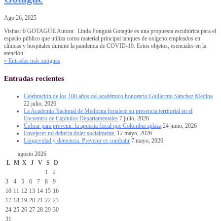
Ago 26, 2025
Visitas: 0 GOTAGÜE Autora: Linda Pongutá Gotagüe es una propuesta escultórica para el
espacio público que utiliza como material principal tanques de oxígeno empleados en
clínicas y hospitales durante la pandemia de COVID-19. Estos objetos, esenciales en la
atención...
« Entradas más antiguas
Entradas recientes
Celebración de los 100 años del académico honorario Guillermo Sánchez Medina
22 julio, 2026
La Academia Nacional de Medicina fortalece su presencia territorial en el
Encuentro de Capítulos Departamentales
7 julio, 2026
Cobrar para prevenir: la apuesta fiscal que Colombia aplaza
24 junio, 2026
Envejecer no debería doler socialmente.
12 mayo, 2026
Longevidad y demencia. Prevenir es combatir
7 mayo, 2026
agosto 2026
L
M
X
J
V
S
D
1
2
3
4
5
6
7
8
9
10
11
12
13
14
15
16
17
18
19
20
21
22
23
24
25
26
27
28
29
30
31