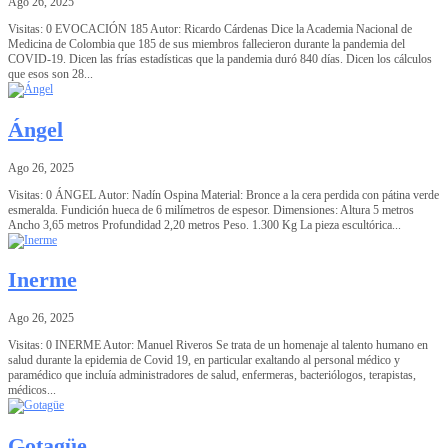
Ago 26, 2025
Visitas: 0 EVOCACIÓN 185 Autor: Ricardo Cárdenas Dice la Academia Nacional de
Medicina de Colombia que 185 de sus miembros fallecieron durante la pandemia del
COVID-19. Dicen las frías estadísticas que la pandemia duró 840 días. Dicen los cálculos
que esos son 28...
Ángel
Ago 26, 2025
Visitas: 0 ÁNGEL Autor: Nadín Ospina Material: Bronce a la cera perdida con pátina verde
esmeralda. Fundición hueca de 6 milímetros de espesor. Dimensiones: Altura 5 metros
Ancho 3,65 metros Profundidad 2,20 metros Peso. 1.300 Kg La pieza escultórica...
Inerme
Ago 26, 2025
Visitas: 0 INERME Autor: Manuel Riveros Se trata de un homenaje al talento humano en
salud durante la epidemia de Covid 19, en particular exaltando al personal médico y
paramédico que incluía administradores de salud, enfermeras, bacteriólogos, terapistas,
médicos...
Gotagüe