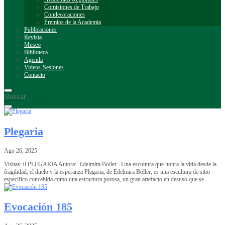
Comisiones de Trabajo
Condecoraciones
Premios de la Academia
Publicaciones
Revista
Museo
Biblioteca
Agenda
Videos-Sesiones
Contacto
Plegaria
Ago 26, 2025
Visitas: 0 PLEGARIA Autora: Edelmira Boller Una escultura que honra la vida desde la
fragilidad, el duelo y la esperanza Plegaria, de Edelmira Boller, es una escultura de sitio
específico concebida como una estructura porosa, un gran artefacto en desuso que se...
Evocación 185