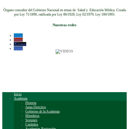
Órgano consultor del Gobierno Nacional en temas de Salud y Educación Médica.
Creada
por Ley 71/1890, ratificada por Ley 86/1928, Ley 02/1979, Ley 100/1993.
Nuestras redes
Seguir
Seguir
Seguir
Seguir
Inicio
Academia
Historia
Junta Directiva
Gobierno de la Academia
Miembros
Sesiones
Capítulos
Academias Regionales