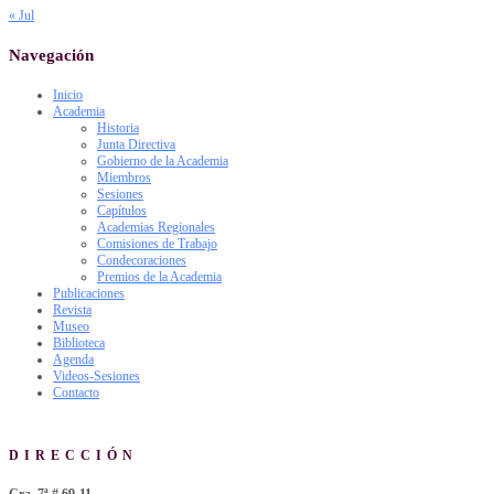
« Jul
Navegación
Inicio
Academia
Historia
Junta Directiva
Gobierno de la Academia
Miembros
Sesiones
Capítulos
Academias Regionales
Comisiones de Trabajo
Condecoraciones
Premios de la Academia
Publicaciones
Revista
Museo
Biblioteca
Agenda
Videos-Sesiones
Contacto
DIRECCIÓN
Cra. 7ª # 69-11