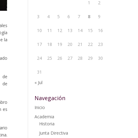
1
2
3
4
5
6
7
8
9
ales
10
11
12
13
14
15
16
ogía
e la
17
18
19
20
21
22
23
mado
24
25
26
27
28
29
30
31
s de
« Jul
d de
Navegación
mbro
Inicio
n es
Academia
Historia
ario
Junta Directiva
ina.