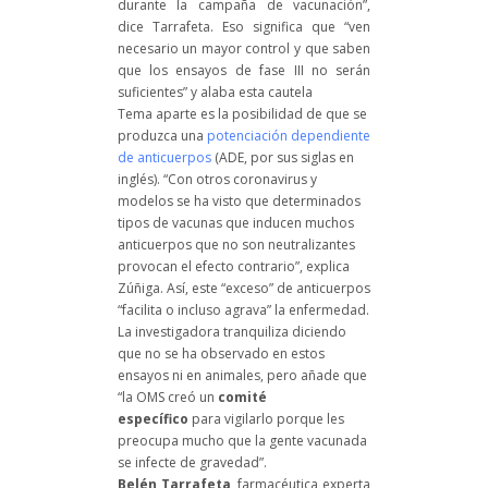
durante la campaña de vacunación”,
dice Tarrafeta. Eso significa que “ven
necesario un mayor control y que saben
que los ensayos de fase III no serán
suficientes” y alaba esta cautela
Tema aparte es la posibilidad de que se
produzca una
potenciación dependiente
de anticuerpos
(ADE, por sus siglas en
inglés). “Con otros coronavirus y
modelos se ha visto que determinados
tipos de vacunas que inducen muchos
anticuerpos que no son neutralizantes
provocan el efecto contrario”, explica
Zúñiga. Así, este “exceso” de anticuerpos
“facilita o incluso agrava” la enfermedad.
La investigadora tranquiliza diciendo
que no se ha observado en estos
ensayos ni en animales, pero añade que
“la OMS creó un
comité
específico
para vigilarlo porque les
preocupa mucho que la gente vacunada
se infecte de gravedad”.
Belén Tarrafeta
, farmacéutica experta