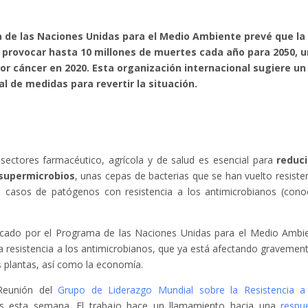
 de las Naciones Unidas para el Medio Ambiente prevé que la
a provocar hasta 10 millones de muertes cada año para 2050, 
por cáncer en 2020. Esta organización internacional sugiere un
l de medidas para revertir la situación.
sectores farmacéutico, agrícola y de salud es esencial para
reduci
 supermicrobios
, unas cepas de bacterias que se han vuelto resiste
s casos de patógenos con resistencia a los antimicrobianos (cono
icado por el Programa de las Naciones Unidas para el Medio Ambi
 resistencia a los antimicrobianos, que ya está afectando gravement
s plantas, así como la economía.
 Reunión del
Grupo de Liderazgo Mundial sobre la Resistencia a
s esta semana. El trabajo hace un llamamiento hacia una
respu