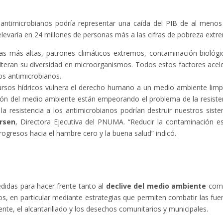
 antimicrobianos podría representar una caída del PIB de al menos
elevaría en 24 millones de personas más a las cifras de pobreza extr
s más altas, patrones climáticos extremos, contaminación biológi
alteran su diversidad en microorganismos. Todos estos factores acel
los antimicrobianos.
ecursos hídricos vulnera el derecho humano a un medio ambiente limp
ión del medio ambiente están empeorando el problema de la resiste
la resistencia a los antimicrobianos podrían destruir nuestros sist
rsen
, Directora Ejecutiva del PNUMA. “Reducir la contaminación e
progresos hacia el hambre cero y la buena salud” indicó.
didas para hacer frente tanto al
declive del medio ambiente
como
os, en particular mediante estrategias que permiten combatir las fue
nte, el alcantarillado y los desechos comunitarios y municipales.