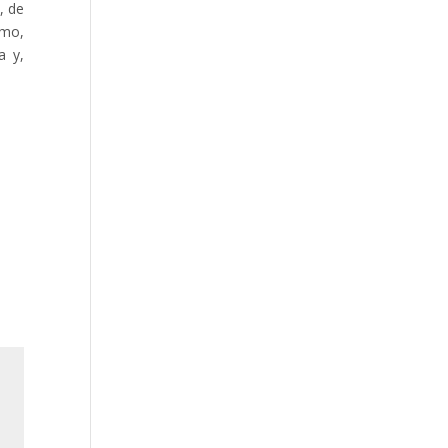
, de
smo,
a y,