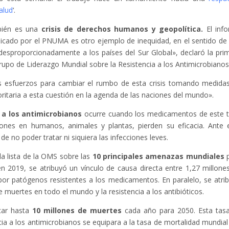
alud
‘.
mbién es una
crisis de derechos humanos y geopolítica.
El inf
blicado por el PNUMA es otro ejemplo de inequidad, en el sentido de
o desproporcionadamente a los países del Sur Global», declaró la pri
Grupo de Liderazgo Mundial sobre la Resistencia a los Antimicrobianos
 esfuerzos para cambiar el rumbo de esta crisis tomando medida
ritaria a esta cuestión en la agenda de las naciones del mundo».
 a los antimicrobianos
ocurre cuando los medicamentos de este t
cciones en humanos, animales y plantas, pierden su eficacia. Ante 
de no poder tratar ni siquiera las infecciones leves.
 la lista de la OMS sobre las
10 principales
amenazas mundiales
p
n 2019, se atribuyó un vínculo de causa directa entre 1,27 millone
por patógenos resistentes a los medicamentos. En paralelo, se atri
e muertes en todo el mundo y la resistencia a los antibióticos.
ocar hasta
10 millones de muertes
cada año para 2050. Esta tas
cia a los antimicrobianos se equipara a la tasa de mortalidad mundial