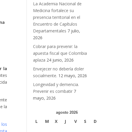
La Academia Nacional de
Medicina fortalece su
presencia territorial en el
una
Encuentro de Capítulos
Departamentales
7 julio,
2026
Cobrar para prevenir: la
apuesta fiscal que Colombia
aplaza
24 junio, 2026
r la
Envejecer no debería doler
ntes
socialmente.
12 mayo, 2026
cida
Longevidad y demencia.
Prevenir es combatir
7
mayo, 2026
ente
e la
agosto 2026
L
M
X
J
V
S
D
 los
esta