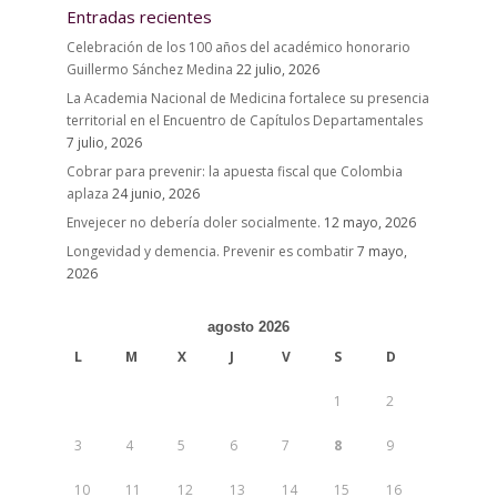
Entradas recientes
Celebración de los 100 años del académico honorario
Guillermo Sánchez Medina
22 julio, 2026
La Academia Nacional de Medicina fortalece su presencia
territorial en el Encuentro de Capítulos Departamentales
7 julio, 2026
Cobrar para prevenir: la apuesta fiscal que Colombia
aplaza
24 junio, 2026
Envejecer no debería doler socialmente.
12 mayo, 2026
Longevidad y demencia. Prevenir es combatir
7 mayo,
2026
agosto 2026
L
M
X
J
V
S
D
1
2
3
4
5
6
7
8
9
10
11
12
13
14
15
16