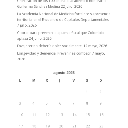
Celebración de los 100 años del académico honorario
Guillermo Sánchez Medina
22 julio, 2026
La Academia Nacional de Medicina fortalece su presencia
territorial en el Encuentro de Capítulos Departamentales
7 julio, 2026
Cobrar para prevenir: la apuesta fiscal que Colombia
aplaza
24 junio, 2026
Envejecer no debería doler socialmente.
12 mayo, 2026
Longevidad y demencia. Prevenir es combatir
7 mayo,
2026
agosto 2026
L
M
X
J
V
S
D
1
2
3
4
5
6
7
8
9
10
11
12
13
14
15
16
17
18
19
20
21
22
23