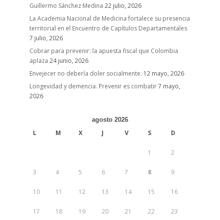
Guillermo Sánchez Medina
22 julio, 2026
La Academia Nacional de Medicina fortalece su presencia
territorial en el Encuentro de Capítulos Departamentales
7 julio, 2026
Cobrar para prevenir: la apuesta fiscal que Colombia
aplaza
24 junio, 2026
Envejecer no debería doler socialmente.
12 mayo, 2026
Longevidad y demencia. Prevenir es combatir
7 mayo,
2026
agosto 2026
L
M
X
J
V
S
D
1
2
3
4
5
6
7
8
9
10
11
12
13
14
15
16
17
18
19
20
21
22
23