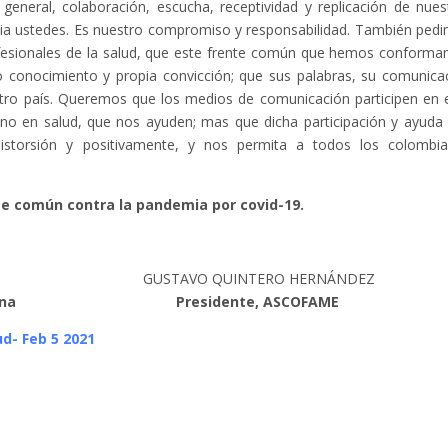
general, colaboración, escucha, receptividad y replicación de nues
hacia ustedes. Es nuestro compromiso y responsabilidad. También ped
fesionales de la salud, que este frente común que hemos conforma
o conocimiento y propia convicción; que sus palabras, su comunica
stro país. Queremos que los medios de comunicación participen en 
ano en salud, que nos ayuden; mas que dicha participación y ayuda
 distorsión y positivamente, y nos permita a todos los colombi
e común contra la pandemia por covid-19.
ZAR GUSTAVO QUINTERO HERNÁNDEZ
cina
Presidente, ASCOFAME
d- Feb 5 2021