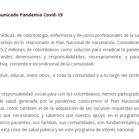
unicado Pandemia Covid-19
édicas, de odontología, enfermería y de otros profesionales de la sa
omún en lo relacionado al Plan Nacional de Vacunación. Consider
35,2 millones de colombianos como solución para erradicar la pand
randes dimensiones y responsabilidades, necesariamente, y par
tiva, creciente e incondicional de la comunidad.
struir, educar, entre otros, a toda la comunidad y a lo largo del territ
esponsabilidad social para con los colombianos; hemos participad
 de salud generada por la pandemia; conocemos el Plan Naciona
al, como también el de la adquisición de las vacunas requeridas po
ño que necesitamos; y sabemos que nuestro apoyo en el program
stros pacientes, sus familias, sus comunidades, son fundamentales 
esta crisis de salud pública y en este programa de interés nacional.