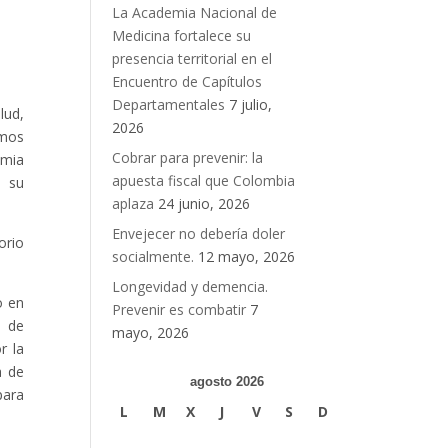
La Academia Nacional de
Medicina fortalece su
presencia territorial en el
Encuentro de Capítulos
Departamentales
7 julio,
lud,
2026
amos
Cobrar para prevenir: la
emia
apuesta fiscal que Colombia
a su
aplaza
24 junio, 2026
Envejecer no debería doler
orio
socialmente.
12 mayo, 2026
Longevidad y demencia.
o en
Prevenir es combatir
7
l de
mayo, 2026
r la
a de
agosto 2026
para
L
M
X
J
V
S
D