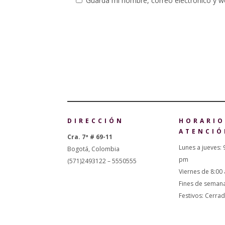
Guarda mi nombre, correo electrónico y w
DIRECCIÓN
HORARIO
ATENCIÓ
Cra. 7ª # 69-11
Lunes a jueves: 
Bogotá, Colombia
pm
(571)2493122 – 5550555
Viernes de 8:00
Fines de seman
Festivos: Cerra