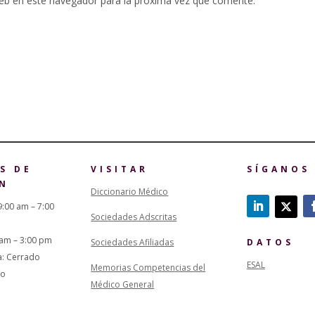
eb en este navegador para la próxima vez que comente.
S DE
VISITAR
SÍGANOS
N
Diccionario Médico
9:00 am – 7:00
Sociedades Adscritas
 am – 3:00 pm
Sociedades Afiliadas
DATOS
a: Cerrado
ESAL
Memorias Competencias del
do
Médico General