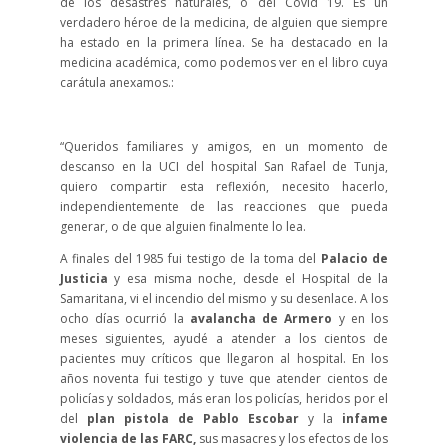
de los desastres naturales, o del Covid 19. Es un
verdadero héroe de la medicina, de alguien que siempre
ha estado en la primera línea. Se ha destacado en la
medicina académica, como podemos ver en el libro cuya
carátula anexamos.:
“Queridos familiares y amigos, en un momento de
descanso en la UCI del hospital San Rafael de Tunja,
quiero compartir esta reflexión, necesito hacerlo,
independientemente de las reacciones que pueda
generar, o de que alguien finalmente lo lea.
A finales del 1985 fui testigo de la toma del
Palacio de
Justicia
y esa misma noche, desde el Hospital de la
Samaritana, vi el incendio del mismo y su desenlace. A los
ocho días ocurrió la
avalancha de Armero
y en los
meses siguientes, ayudé a atender a los cientos de
pacientes muy críticos que llegaron al hospital. En los
años noventa fui testigo y tuve que atender cientos de
policías y soldados, más eran los policías, heridos por el
del
plan pistola de Pablo Escobar
y la
infame
violencia de las FARC,
sus masacres y los efectos de los