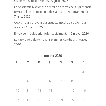
Guillermo Sánchez Medina
22 julio, 2026
La Academia Nacional de Medicina fortalece su presencia
territorial en el Encuentro de Capítulos Departamentales
7 julio, 2026
Cobrar para prevenir: la apuesta fiscal que Colombia
aplaza
24 junio, 2026
Envejecer no debería doler socialmente.
12 mayo, 2026
Longevidad y demencia. Prevenir es combatir
7 mayo,
2026
agosto 2026
L
M
X
J
V
S
D
1
2
3
4
5
6
7
8
9
10
11
12
13
14
15
16
17
18
19
20
21
22
23