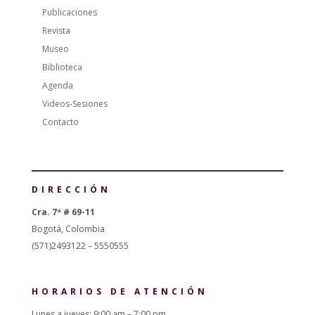
Publicaciones
Revista
Museo
Biblioteca
Agenda
Videos-Sesiones
Contacto
DIRECCIÓN
Cra. 7ª # 69-11
Bogotá, Colombia
(571)2493122 – 5550555
HORARIOS DE ATENCIÓN
Lunes a jueves: 9:00 am – 7:00 pm