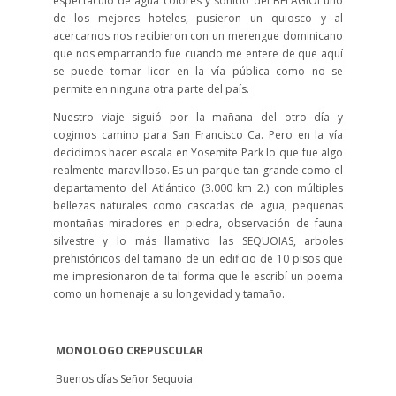
espectáculo de agua colores y sonido del BELAGIOl uno
de los mejores hoteles, pusieron un quiosco y al
acercarnos nos recibieron con un merengue dominicano
que nos emparrando fue cuando me entere de que aquí
se puede tomar licor en la vía pública como no se
permite en ninguna otra parte del país.
Nuestro viaje siguió por la mañana del otro día y
cogimos camino para San Francisco Ca. Pero en la vía
decidimos hacer escala en Yosemite Park lo que fue algo
realmente maravilloso. Es un parque tan grande como el
departamento del Atlántico (3.000 km 2.) con múltiples
bellezas naturales como cascadas de agua, pequeñas
montañas miradores en piedra, observación de fauna
silvestre y lo más llamativo las SEQUOIAS, arboles
prehistóricos del tamaño de un edificio de 10 pisos que
me impresionaron de tal forma que le escribí un poema
como un homenaje a su longevidad y tamaño.
MONOLOGO CREPUSCULAR
Buenos días Señor Sequoia