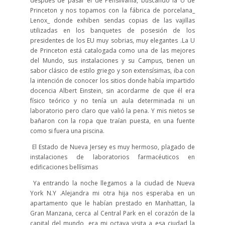
después de pasar el de Pensilvania, buscando la U de
Princeton y nos topamos con la fábrica de porcelana_
Lenox_ donde exhiben sendas copias de las vajillas
utilizadas en los banquetes de posesión de los
presidentes de los EU muy sobrias, muy elegantes .La U
de Princeton está catalogada como una de las mejores
del Mundo, sus instalaciones y su Campus, tienen un
sabor clásico de estilo griego y son extensísimas, iba con
la intención de conocer los sitios donde había impartido
docencia Albert Einstein, sin acordarme de que él era
físico teórico y no tenía un aula determinada ni un
laboratorio pero claro que valió la pena. Y mis nietos se
bañaron con la ropa que traían puesta, en una fuente
como si fuera una piscina.
El Estado de Nueva Jersey es muy hermoso, plagado de
instalaciones de laboratorios farmacéuticos en
edificaciones bellísimas
Ya entrando la noche llegamos a la ciudad de Nueva
York N.Y .Alejandra mi otra hija nos esperaba en un
apartamento que le habían prestado en Manhattan, la
Gran Manzana, cerca al Central Park en el corazón de la
capital del mundo, era mi octava visita a esa ciudad la