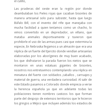
el culillo,
Las praderas del oeste eran la región por donde
deambulaban los Pieles rojas que cazaban bisontes de
manera artesanal solo para subsistir, hasta que luego
Búfalo Bill, con el invento del rifle que manejaba con
mucha facilidad a quien teníamos como un chacho, lo
vimos convertido en un depredador, un villano, que
mataba animales deportivamente y tuvieron que
prohibirle el uso de las armas pues casi que extermina la
especie, En Nebraska llegamos a un almacén que era una
réplica de un fuerte del Ejercito donde vendían artesanías
elaboradas por los aborígenes de muy buen acabado,
los que disfrutaron la parada fueron los nietos que se
montaron en unas estatuas gigantes de bisontes,
nosotros nos entretuvimos contemplando una réplica en
miniatura del fuerte con soldados ,caballos , carruajes y
material de guerra, una verdadera curiosidad. Al salir de
este Estado pasamos a Colorado donde empieza a verse
la herencia española ya que en adelante todas las
poblaciones tienen nombres castizos los que forman
parte del despojo de extensos territorios que le hicieron
los gringos a Méjico que incluyen además los estados de