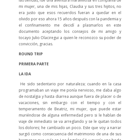
las tiendas, fue una aventura maravillosa en compañía de
mi mujer, una de mis hijas, Claudia y sus tres hijitos, no
era justo que esos recuerdos fueran a quedar en el
olvido por eso ahora 15 años después con la pandemia y
el confinamiento me decidí a plasmarlos en este
documento aceptando los consejos de mi amigo y
tocayo Julio Olaciregui a quien le reconozco su poder de
convicción, gracias.
ROUND TRIP
PRIMERA PARTE
LA IDA
He sido sedentario por naturaleza; cuando en la casa
programaban un viaje me ponía nervioso, me daba algo
de nostalgia y hasta diarrea aunque fuera de placer o de
vacaciones, sin embargo con el tiempo y con el
temperamento de Beatriz, mi mujer, que puede estar
muriéndose de alguna enfermedad pero si le hablan de
viaje de inmediato se va arreglando y se le quitan todos
los dolores; he cambiado un poco. Este que voy a narrar
surgió como consecuencia del matrimonio de una de sus