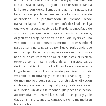
hermanas que vivía en Los Ángeles CA y quería una boda
con todas las de la ley, programado en un sitio cercano a
la frontera con Méjico, llamado El Cajón, una fiesta para
botar la casa por la ventana anunciado con un año de
anterioridad. La programación la hicimos desde
Barranquilla pues íbamos en compañía de Claudia mi hija
que vive en la costa oeste de La Florida acompañada de
sus tres hijos que eran pajes y nosotros padrinos,
organizamos viaje por tierra desde Fort Myers en una
Van conducida por nosotros mismos, atravesando el
país de sur a norte pasando por Nueva York donde vive
mi otra hija, Alejandra y después cambiando el rumbo
hacia el oeste, recorrer todo el país hasta el Pacifico
teniendo como meta la ciudad de San Francisco.Ca, es
decir todo el territorio de los EU en forma transversal y
luego tornar hacia el sur pasando por Oxnard, donde
vivía Mónica ,mi otra hija y desde ahí Ir a San Diego, lugar
del matrimonio y luego regresar por otra vía en dirección
contraria para conocer mejor el país y finalmente volver
a la Florida .Un viaje a la redonda que pocos han hecho-
aproximadamente 20 mil km, Claudia manejaba y yo le
daba una mano cuando se cansaba pero no me metía en
las ciudades.