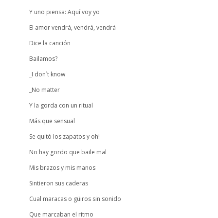
Y uno piensa: Aquí voy yo
El amor vendrá, vendrá, vendrá
Dice la canción
Bailamos?
_I don´t know
_No matter
Y la gorda con un ritual
Más que sensual
Se quitó los zapatos y oh!
No hay gordo que baile mal
Mis brazos y mis manos
Sintieron sus caderas
Cual maracas o güiros sin sonido
Que marcaban el ritmo