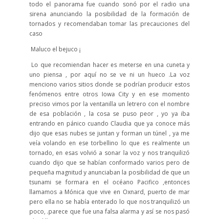
todo el panorama fue cuando sonó por el radio una
sirena anunciando la posibilidad de la formación de
tornados y recomendaban tomar las precauciones del
caso
Maluco el bejuco ¡
Lo que recomiendan hacer es meterse en una cuneta y
uno piensa , por aquí no se ve ni un hueco .La voz
menciono varios sitios donde se podrían producir estos
fenómenos entre otros Iowa City y en ese momento
preciso vimos por la ventanilla un letrero con el nombre
de esa población , la cosa se puso peor , yo ya iba
entrando en pánico cuando Claudia que ya conoce más
dijo que esas nubes se juntan y forman un túnel , ya me
veía volando en ese torbellino lo que es realmente un
tornado, en esas volvió a sonar la voz y nos tranquilizó
cuando dijo que se habían conformado varios pero de
pequeña magnitud y anunciaban la posibilidad de que un
tsunami se formara en el océano Pacifico ,entonces
llamamos a Mónica que vive en Oxnard, puerto de mar
pero ella no se había enterado lo que nos tranquilizó un
poco, .parece que fue una falsa alarma y así se nos pasó