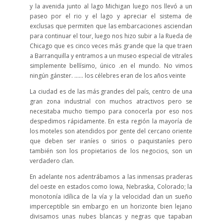
y la avenida junto al lago Michigan luego nos llevó a un
paseo por el rio y el lago y apreciar el sistema de
exclusas que permiten que las embarcaciones asciendan
para continuar el tour, luego nos hizo subir a la Rueda de
Chicago que es cinco veces más grande que la que traen
a Barranquilla y entramos a un museo especial de vitrales
simplemente bellísimo, único .en el mundo. No vimos
ningún gánster. …… los célebres eran de los años veinte
La ciudad es de las más grandes del país, centro de una
gran zona industrial con muchos atractivos pero se
necesitaba mucho tiempo para conocerla por eso nos
despedimos rápidamente. En esta región la mayoría de
los moteles son atendidos por gente del cercano oriente
que deben ser iraníes o sirios o paquistaníes pero
también son los propietarios de los negocios, son un
verdadero clan.
En adelante nos adentrábamos a las inmensas praderas
del oeste en estados como Iowa, Nebraska, Colorado; la
monotonía idílica de la vía y la velocidad dan un sueño
imperceptible sin embargo en un horizonte bien lejano
divisamos unas nubes blancas y negras que tapaban