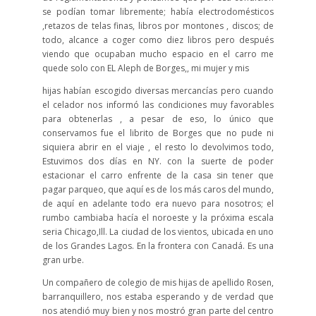
se podían tomar libremente; había electrodomésticos
,retazos de telas finas, libros por montones , discos; de
todo, alcance a coger como diez libros pero después
viendo que ocupaban mucho espacio en el carro me
quede solo con EL Aleph de Borges,, mi mujer y mis
hijas habían escogido diversas mercancías pero cuando
el celador nos informó las condiciones muy favorables
para obtenerlas , a pesar de eso, lo único que
conservamos fue el librito de Borges que no pude ni
siquiera abrir en el viaje , el resto lo devolvimos todo,
Estuvimos dos días en NY. con la suerte de poder
estacionar el carro enfrente de la casa sin tener que
pagar parqueo, que aquí es de los más caros del mundo,
de aquí en adelante todo era nuevo para nosotros; el
rumbo cambiaba hacía el noroeste y la próxima escala
seria Chicago,Ill. La ciudad de los vientos, ubicada en uno
de los Grandes Lagos. En la frontera con Canadá. Es una
gran urbe.
Un compañero de colegio de mis hijas de apellido Rosen,
barranquillero, nos estaba esperando y de verdad que
nos atendió muy bien y nos mostró gran parte del centro