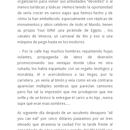
organizaron para volver sus actividades “decentes” o al
menos turísticas y lúdicas .Hemos tenido la oportunidad
de verla crecer en varios viajes que hemos hecho y de
cómo la han embellecido especialmente con réplicas de
monumentos y sitios celebres de todo el Mundo, tienen
su propia Tour Eiffel ,una pirámide de Egipto, , los
canales de Venecia, un carnaval de Rio y eso si una
máquina de juego hasta en los inodoros.
– Por la calle hay muchos hombres repartiendo hojas
volantes, propaganda de sitios de diversión
promocionando sus ventajas donde Libia mi otra
cuñada, los había espantado con un regaño teológico y
moralista, Al ir acercándonos a las Vegas, por la
carretera , yo venía al timón y veía como en vía contraria
aparecían múltiples sombras que parecían camiones
pero fue tal la impresión que me produjeron que me
orille y de un brinco le entregue el carro a mi hija , nunca
supe qué eran esas sombres……
AL siguiente día después de un suculento desayuno “all
you can eat” por cinco dólares paseamos por un tren
elevado que atraviesa la ciudad Por la tarde frente al