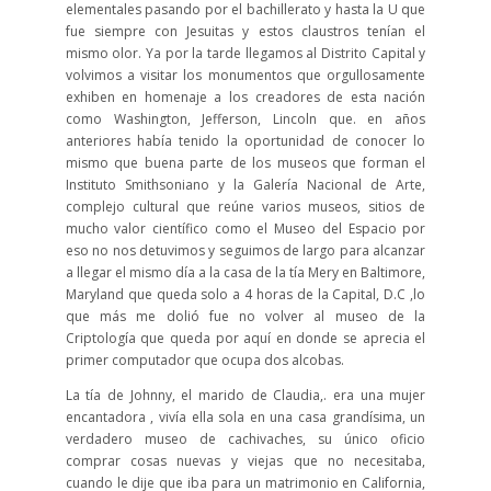
elementales pasando por el bachillerato y hasta la U que
fue siempre con Jesuitas y estos claustros tenían el
mismo olor. Ya por la tarde llegamos al Distrito Capital y
volvimos a visitar los monumentos que orgullosamente
exhiben en homenaje a los creadores de esta nación
como Washington, Jefferson, Lincoln que. en años
anteriores había tenido la oportunidad de conocer lo
mismo que buena parte de los museos que forman el
Instituto Smithsoniano y la Galería Nacional de Arte,
complejo cultural que reúne varios museos, sitios de
mucho valor científico como el Museo del Espacio por
eso no nos detuvimos y seguimos de largo para alcanzar
a llegar el mismo día a la casa de la tía Mery en Baltimore,
Maryland que queda solo a 4 horas de la Capital, D.C ,lo
que más me dolió fue no volver al museo de la
Criptología que queda por aquí en donde se aprecia el
primer computador que ocupa dos alcobas.
La tía de Johnny, el marido de Claudia,. era una mujer
encantadora , vivía ella sola en una casa grandísima, un
verdadero museo de cachivaches, su único oficio
comprar cosas nuevas y viejas que no necesitaba,
cuando le dije que iba para un matrimonio en California,