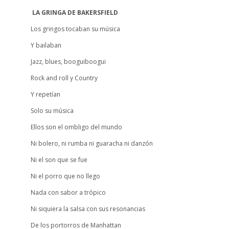
LA GRINGA DE BAKERSFIELD
Los gringos tocaban su música
Y bailaban
Jazz, blues, booguiboogui
Rock and roll y Country
Y repetían
Solo su música
Ellos son el ombligo del mundo
Ni bolero, ni rumba ni guaracha ni danzón
Ni el son que se fue
Ni el porro que no llego
Nada con sabor a trópico
Ni siquiera la salsa con sus resonancias
De los portorros de Manhattan