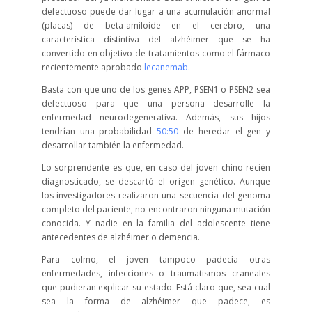
defectuoso puede dar lugar a una acumulación anormal
(placas) de beta-amiloide en el cerebro, una
característica distintiva del alzhéimer que se ha
convertido en objetivo de tratamientos como el fármaco
recientemente aprobado
lecanemab
.
Basta con que uno de los genes APP, PSEN1 o PSEN2 sea
defectuoso para que una persona desarrolle la
enfermedad neurodegenerativa. Además, sus hijos
tendrían una probabilidad
50:50
de heredar el gen y
desarrollar también la enfermedad.
Lo sorprendente es que, en caso del joven chino recién
diagnosticado, se descartó el origen genético. Aunque
los investigadores realizaron una secuencia del genoma
completo del paciente, no encontraron ninguna mutación
conocida. Y nadie en la familia del adolescente tiene
antecedentes de alzhéimer o demencia.
Para colmo, el joven tampoco padecía otras
enfermedades, infecciones o traumatismos craneales
que pudieran explicar su estado. Está claro que, sea cual
sea la forma de alzhéimer que padece, es