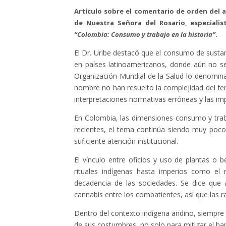
Artículo sobre el comentario de orden del 
de Nuestra Señora del Rosario, especialis
“Colombia: Consumo y trabajo en la historia”
.
El Dr. Uribe destacó que el consumo de susta
en países latinoamericanos, donde aún no s
Organización Mundial de la Salud lo denomin
nombre no han resuelto la complejidad del fen
interpretaciones normativas erróneas y las im
En Colombia, las dimensiones consumo y traba
recientes, el tema continúa siendo muy poco 
suficiente atención institucional.
El vínculo entre oficios y uso de plantas o 
rituales indígenas hasta imperios como el
decadencia de las sociedades. Se dice que
cannabis entre los combatientes, así que las r
Dentro del contexto indígena andino, siempre
de sus costumbres, no solo para mitigar el ham