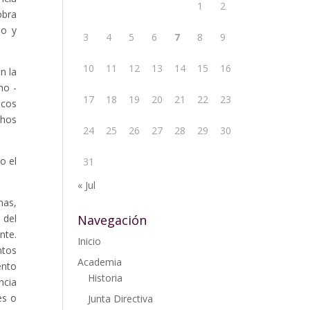
1
2
obra
mo y
3
4
5
6
7
8
9
10
11
12
13
14
15
16
n la
mo -
17
18
19
20
21
22
23
icos
chos
24
25
26
27
28
29
30
o el
31
« Jul
nas,
 del
Navegación
nte.
Inicio
ntos
Academia
ento
Historia
ncia
es o
Junta Directiva