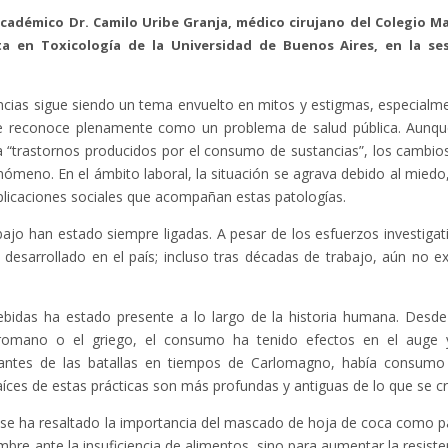
académico Dr. Camilo Uribe Granja, médico cirujano del Colegio M
ta en Toxicología de la Universidad de Buenos Aires, en la se
ncias sigue siendo un tema envuelto en mitos y estigmas, especialm
e reconoce plenamente como un problema de salud pública. Aunqu
a “trastornos producidos por el consumo de sustancias”, los cambio
ómeno. En el ámbito laboral, la situación se agrava debido al miedo,
plicaciones sociales que acompañan estas patologías.
jo han estado siempre ligadas. A pesar de los esfuerzos investigat
desarrollado en el país; incluso tras décadas de trabajo, aún no ex
bebidas ha estado presente a lo largo de la historia humana. Desde
 romano o el griego, el consumo ha tenido efectos en el auge 
 antes de las batallas en tiempos de Carlomagno, había consum
aíces de estas prácticas son más profundas y antiguas de lo que se cr
 se ha resaltado la importancia del mascado de hoja de coca como p
bre ante la insuficiencia de alimentos, sino para aumentar la resiste