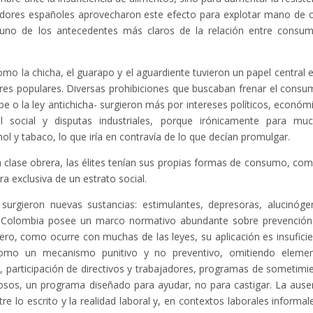
stadores españoles aprovecharon este efecto para explotar mano de 
uno de los antecedentes más claros de la relación entre consu
como la chicha, el guarapo y el aguardiente tuvieron un papel central e
ores populares. Diversas prohibiciones que buscaban frenar el consu
e o la ley antichicha- surgieron más por intereses políticos, económ
l social y disputas industriales, porque irónicamente para mu
ol y tabaco, lo que iría en contravía de lo que decían promulgar.
 clase obrera, las élites tenían sus propias formas de consumo, com
a exclusiva de un estrato social.
 surgieron nuevas sustancias: estimulantes, depresoras, alucinóge
icas, Colombia posee un marco normativo abundante sobre prevención
ro, como ocurre con muchas de las leyes, su aplicación es insuficie
como un mecanismo punitivo y no preventivo, omitiendo eleme
, participación de directivos y trabajadores, programas de sometimi
rosos, un programa diseñado para ayudar, no para castigar. La ause
e lo escrito y la realidad laboral y, en contextos laborales informal