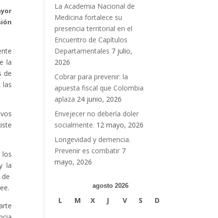
La Academia Nacional de
ayor
Medicina fortalece su
sión
presencia territorial en el
Encuentro de Capítulos
ente
Departamentales
7 julio,
e la
2026
s de
Cobrar para prevenir: la
 las
apuesta fiscal que Colombia
aplaza
24 junio, 2026
ivos
Envejecer no debería doler
iste
socialmente.
12 mayo, 2026
Longevidad y demencia.
Prevenir es combatir
7
 los
mayo, 2026
y la
o de
agosto 2026
ee.
L
M
X
J
V
S
D
arte
ncia