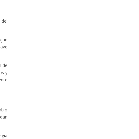
 del
ajan
rave
n de
os y
ente
mbio
 dan
egia