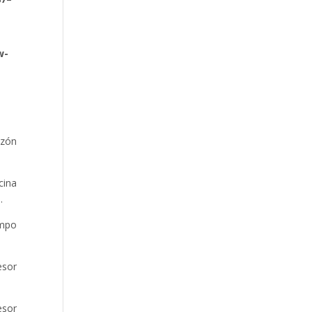
w-
nzón
cina
.
ampo
esor
esor