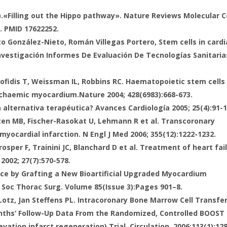
.
«Filling out the Hippo pathway».
Nature Reviews Molecular Ce
1. PMID 17622252.
o González-Nieto, Román Villegas Portero, Stem cells in cardi
Investigación Informes De Evaluación De Tecnologías Sanitaria
Kofidis T, Weissman IL, Robbins RC. Haematopoietic stem cells
schaemic myocardium.
Nature 2004; 428(6983):668-673.
a alternativa terapéutica? Avances Cardiología 2005; 25(4):91-1
tten MB, Fischer-Rasokat U, Lehmann R et al. Transcoronary
myocardial infarction. N Engl J Med 2006; 355(12):1222-1232.
rosper F, Trainini JC, Blanchard D et al. Treatment of heart fai
2002; 27(7):570-578.
nce by Grafting a New Bioartificial Upgraded Myocardium
y. Soc Thorac Surg. Volume 85(Issue 3):Pages 901–8.
 Lotz, Jan Steffens PL. Intracoronary Bone Marrow Cell Transfe
onths’ Follow-Up Data From the Randomized, Controlled BOOST
tion infarct regeneration) Trial. Circulation. 2006;113(1):12