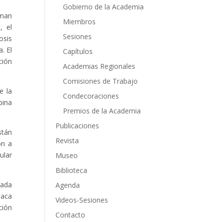
Gobierno de la Academia
rman
Miembros
, el
Sesiones
osis
. El
Capítulos
ción
Academias Regionales
Comisiones de Trabajo
e la
Condecoraciones
bina
Premios de la Academia
Publicaciones
stán
Revista
ón a
ular
Museo
Biblioteca
rada
Agenda
iaca
Videos-Sesiones
ción
Contacto