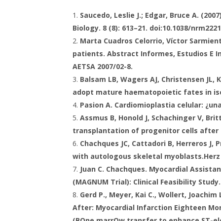
Saucedo, Leslie J.; Edgar, Bruce A. (2007)
Biology. 8 (8): 613–21. doi:10.1038/nrm222
Marta Cuadros Celorrio, Víctor Sarmient
patients. Abstract Informes, Estudios E 
AETSA 2007/02-8.
Balsam LB, Wagers AJ, Christensen JL, 
adopt mature haematopoietic fates in i
Pasion A. Cardiomioplastia celular: ¿un
Assmus B, Honold J, Schachinger V, Bri
transplantation of progenitor cells after 
Chachques JC, Cattadori B, Herreros J, P
with autologous skeletal myoblasts.
Herz 
Juan C. Chachques. Myocardial Assista
(MAGNUM Trial): Clinical Feasibility Stud
Gerd P., Meyer, Kai C., Wollert, Joachim
After: Myocardial Infarction Eighteen M
(BOne marrOw transfer to enhance ST-eleva