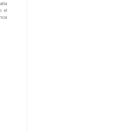
atía
o el
ncia