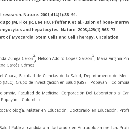
l research. Nature. 2001;414(1):88–91.
dugo JM, Fike JR, Lee HO, Pfeffer K
et al.
Fusion of bone-marro
diomyocytes and hepatocytes. Nature. 2003;425(1):968–73.
t of Myocardial Stem Cells and Cell Therapy. Circulation.
2
3
anda Zúñiga-Cerón
, Nelson Adolfo López Garzón
, María Virginia Pi
6
ena Garcés Gómez
.
del Cauca, Facultad de Ciencias de la Salud, Departamento de Medi
o (DLC), Grupo de Investigación en Salud (GIS) – Popayán – Colombia
Colombia, Facultad de Medicina, Corporación Del Laboratorio al C
 – Popayán – Colombia.
ecocardiología. Máster en Educación, Doctorado en Educación, Prof
 Salud Pública, candidata a doctorado en Antropología médica, Prof