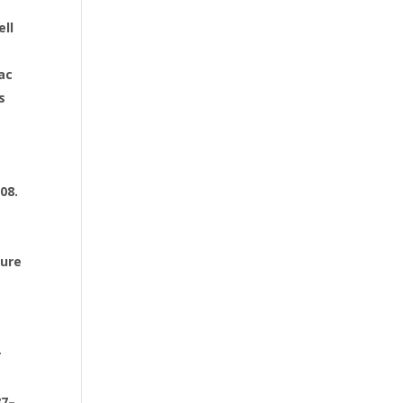
ll
ac
s
08.
lure
r
87–