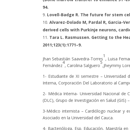
94.
Lovell-Badge R. The future for stem cel
Alvarez-Dolado M, Pardal R, Garcia-Ver
derived cells with Purkinje neurons, car
Tara L. Rasmussen. Getting to the Hear
2011;123(1):1771–9.
1
Jhan Sebastián Saavedra-Torres
, Luisa Fern
4
5
Fernández
, Carolina Salguero
,Jheymmy Lor
1- Estudiante de XI semestre – Universidad 
Interna, Corporación Del Laboratorio al Camp
2- Médica Interna- Universidad Nacional de 
(DLC), Grupo de Investigación en Salud (GIS)
3-Médico internista – Cardiólogo nuclear y 
Asociado en la Universidad del Cauca.
4- Bacterióloga, Esp. Educación, Maestría en