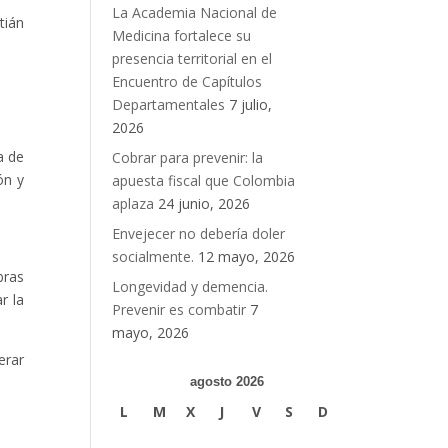
La Academia Nacional de
tián
Medicina fortalece su
presencia territorial en el
Encuentro de Capítulos
Departamentales
7 julio,
2026
a de
Cobrar para prevenir: la
ón y
apuesta fiscal que Colombia
aplaza
24 junio, 2026
Envejecer no debería doler
socialmente.
12 mayo, 2026
bras
Longevidad y demencia.
r la
Prevenir es combatir
7
mayo, 2026
erar
agosto 2026
L
M
X
J
V
S
D