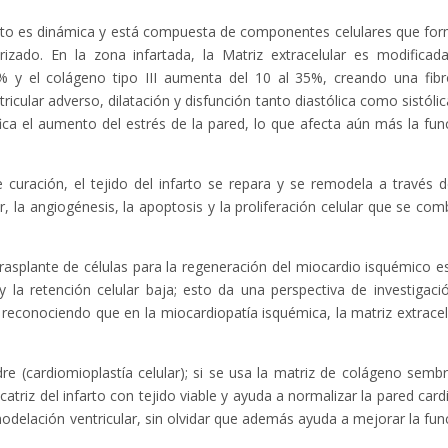
nfarto es dinámica y está compuesta de componentes celulares que fo
izado. En la zona infartada, la Matriz extracelular es modificada
% y el colágeno tipo III aumenta del 10 al 35%, creando una fibr
icular adverso, dilatación y disfunción tanto diastólica como sistólica
ica el aumento del estrés de la pared, lo que afecta aún más la fun
 curación, el tejido del infarto se repara y se remodela a través d
r, la angiogénesis, la apoptosis y la proliferación celular que se com
rasplante de células para la regeneración del miocardio isquémico e
o y la retención celular baja; esto da una perspectiva de investigaci
reconociendo que en la miocardiopatía isquémica, la matriz extracel
re (cardiomioplastía celular); si se usa la matriz de colágeno semb
atriz del infarto con tejido viable y ayuda a normalizar la pared card
emodelación ventricular, sin olvidar que además ayuda a mejorar la fun