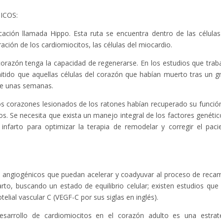
ICOS:
icación llamada Hippo. Esta ruta se encuentra dentro de las células
ación de los cardiomiocitos, las células del miocardio.
 corazón tenga la capacidad de regenerarse. En los estudios que trab
mitido que aquellas células del corazón que habían muerto tras un g
de unas semanas.
 corazones lesionados de los ratones habían recuperado su funció
 Se necesita que exista un manejo integral de los factores genétic
 infarto para optimizar la terapia de remodelar y corregir el paci
es angiogénicos que puedan acelerar y coadyuvar al proceso de reca
arto, buscando un estado de equilibrio celular; existen estudios que
telial vascular C (VEGF-C por sus siglas en inglés).
esarrollo de cardiomiocitos en el corazón adulto es una estrat