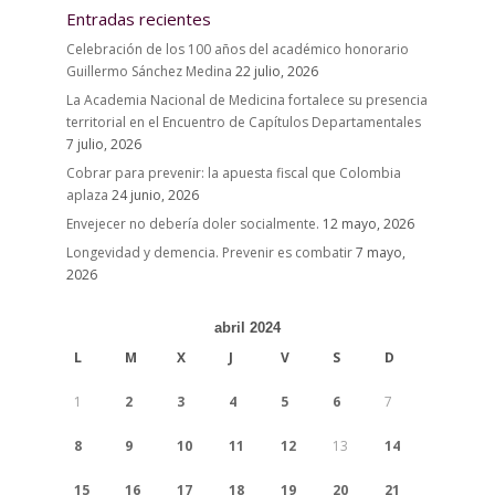
Entradas recientes
Celebración de los 100 años del académico honorario
Guillermo Sánchez Medina
22 julio, 2026
La Academia Nacional de Medicina fortalece su presencia
territorial en el Encuentro de Capítulos Departamentales
7 julio, 2026
Cobrar para prevenir: la apuesta fiscal que Colombia
aplaza
24 junio, 2026
Envejecer no debería doler socialmente.
12 mayo, 2026
Longevidad y demencia. Prevenir es combatir
7 mayo,
2026
abril 2024
L
M
X
J
V
S
D
1
2
3
4
5
6
7
8
9
10
11
12
13
14
15
16
17
18
19
20
21