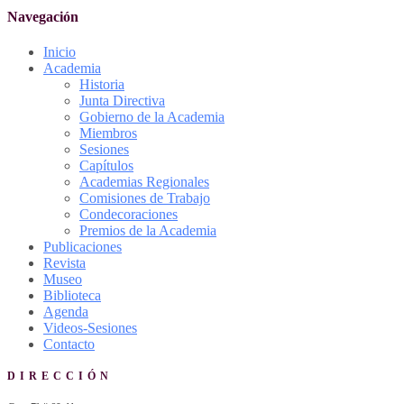
Navegación
Inicio
Academia
Historia
Junta Directiva
Gobierno de la Academia
Miembros
Sesiones
Capítulos
Academias Regionales
Comisiones de Trabajo
Condecoraciones
Premios de la Academia
Publicaciones
Revista
Museo
Biblioteca
Agenda
Videos-Sesiones
Contacto
DIRECCIÓN