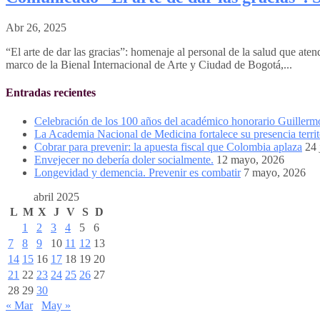
Abr 26, 2025
“El arte de dar las gracias”: homenaje al personal de la salud que a
marco de la Bienal Internacional de Arte y Ciudad de Bogotá,...
Entradas recientes
Celebración de los 100 años del académico honorario Guiller
La Academia Nacional de Medicina fortalece su presencia territ
Cobrar para prevenir: la apuesta fiscal que Colombia aplaza
24 
Envejecer no debería doler socialmente.
12 mayo, 2026
Longevidad y demencia. Prevenir es combatir
7 mayo, 2026
abril 2025
L
M
X
J
V
S
D
1
2
3
4
5
6
7
8
9
10
11
12
13
14
15
16
17
18
19
20
21
22
23
24
25
26
27
28
29
30
« Mar
May »