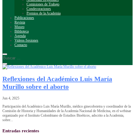
Comisiones de Trabajo
Condecoraciones
Premios de la Academia
Publicaciones
Revista
Museo
Biblioteca
Agenda
Videos-Sesiones
Contacto
Reflexiones del Académico Luis María
Murillo sobre el aborto
Jun 4, 2025
Participación del Académico Luis María Murillo, médico ginecobstetra y coordinador de la
Comisión de Historia y Humanidades de la Academia Nacional de Medicina, en el webinar
organizado por el Instituto Colombiano de Estudios Bioéticos, adscrito a la Academia,
sobre...
Entradas recientes