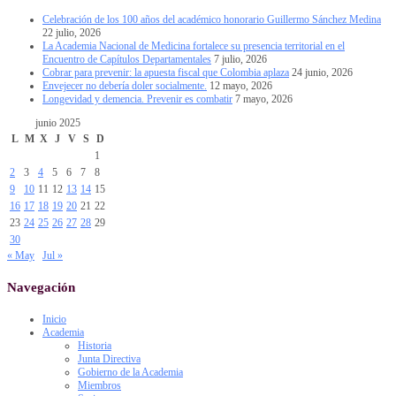
Celebración de los 100 años del académico honorario Guillermo Sánchez Medina
22 julio, 2026
La Academia Nacional de Medicina fortalece su presencia territorial en el
Encuentro de Capítulos Departamentales
7 julio, 2026
Cobrar para prevenir: la apuesta fiscal que Colombia aplaza
24 junio, 2026
Envejecer no debería doler socialmente.
12 mayo, 2026
Longevidad y demencia. Prevenir es combatir
7 mayo, 2026
junio 2025
L
M
X
J
V
S
D
1
2
3
4
5
6
7
8
9
10
11
12
13
14
15
16
17
18
19
20
21
22
23
24
25
26
27
28
29
30
« May
Jul »
Navegación
Inicio
Academia
Historia
Junta Directiva
Gobierno de la Academia
Miembros