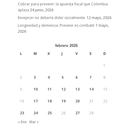
Cobrar para prevenir: la apuesta fiscal que Colombia
aplaza
24 junio, 2026
Envejecer no debería doler socialmente.
12 mayo, 2026
Longevidad y demencia. Prevenir es combatir
7 mayo,
2026
febrero 2026
L
M
X
J
V
S
D
1
2
3
4
5
6
7
8
9
10
11
12
13
14
15
16
17
18
19
20
21
22
23
24
25
26
27
28
« Ene
Mar »