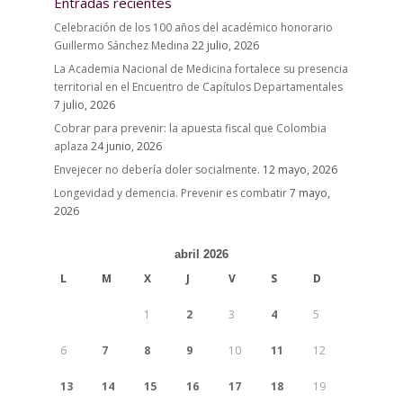
Entradas recientes
Celebración de los 100 años del académico honorario
Guillermo Sánchez Medina
22 julio, 2026
La Academia Nacional de Medicina fortalece su presencia
territorial en el Encuentro de Capítulos Departamentales
7 julio, 2026
Cobrar para prevenir: la apuesta fiscal que Colombia
aplaza
24 junio, 2026
Envejecer no debería doler socialmente.
12 mayo, 2026
Longevidad y demencia. Prevenir es combatir
7 mayo,
2026
abril 2026
L
M
X
J
V
S
D
1
2
3
4
5
6
7
8
9
10
11
12
13
14
15
16
17
18
19