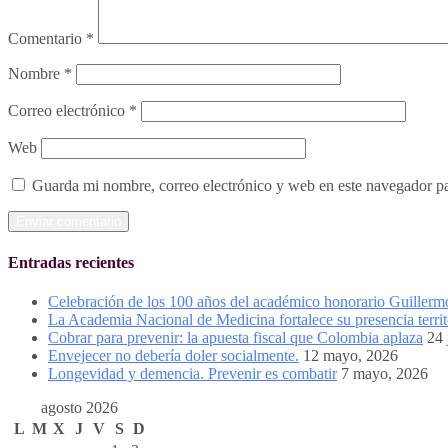
Comentario
*
Nombre
*
Correo electrónico
*
Web
Guarda mi nombre, correo electrónico y web en este navegador p
Entradas recientes
Celebración de los 100 años del académico honorario Guiller
La Academia Nacional de Medicina fortalece su presencia territ
Cobrar para prevenir: la apuesta fiscal que Colombia aplaza
24 
Envejecer no debería doler socialmente.
12 mayo, 2026
Longevidad y demencia. Prevenir es combatir
7 mayo, 2026
agosto 2026
L
M
X
J
V
S
D