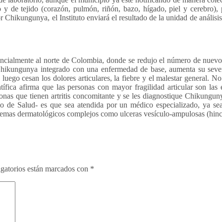
 de tejido (corazón, pulmón, riñón, bazo, hígado, piel y cerebro), par
hikungunya, el Instituto enviará el resultado de la unidad de análisis 
tancialmente al norte de Colombia, donde se redujo el número de nuevos
Chikungunya integrado con una enfermedad de base, aumenta su severi
luego cesan los dolores articulares, la fiebre y el malestar general. No
tífica afirma que las personas con mayor fragilidad articular son las
onas que tienen artritis concomitante y se les diagnostique Chikungun
 de Salud- es que sea atendida por un médico especializado, ya sea 
mas dermatológicos complejos como ulceras vesículo-ampulosas (hincha
gatorios están marcados con
*