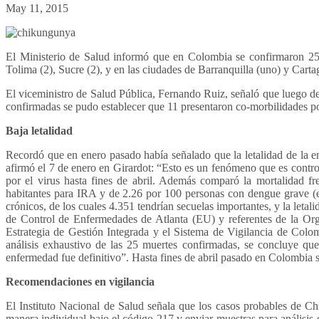
May 11, 2015
El Ministerio de Salud informó que en Colombia se confirmaron 25
Tolima (2), Sucre (2), y en las ciudades de Barranquilla (uno) y Cartag
El viceministro de Salud Pública, Fernando Ruiz, señaló que luego de
confirmadas se pudo establecer que 11 presentaron co-morbilidades por
Baja letalidad
Recordó que en enero pasado había señalado que la letalidad de la e
afirmó el 7 de enero en Girardot: “Esto es un fenómeno que es contro
por el virus hasta fines de abril. Además comparó la mortalidad 
habitantes para IRA y de 2.26 por 100 personas con dengue grave (e
crónicos, de los cuales 4.351 tendrían secuelas importantes, y la letal
de Control de Enfermedades de Atlanta (EU) y referentes de la Org
Estrategia de Gestión Integrada y el Sistema de Vigilancia de Colom
análisis exhaustivo de las 25 muertes confirmadas, se concluye que
enfermedad fue definitivo”. Hasta fines de abril pasado en Colombia
Recomendaciones en vigilancia
El Instituto Nacional de Salud señala que los casos probables de 
manera individual bajo el código 217 y enviar muestras para análisis