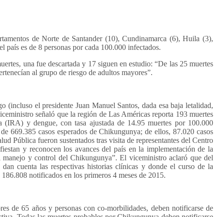
artamentos de Norte de Santander (10), Cundinamarca (6), Huila (3),
 el país es de 8 personas por cada 100.000 infectados.
uertes, una fue descartada y 17 siguen en estudio: “De las 25 muertes
ertenecían al grupo de riesgo de adultos mayores”.
 (incluso el presidente Juan Manuel Santos, dada esa baja letalidad,
viceministro señaló que la región de Las Américas reporta 193 muertes
da (IRA) y dengue, con tasa ajustada de 14.95 muertes por 100.000
n de 669.385 casos esperados de Chikungunya; de ellos, 87.020 casos
alud Pública fueron sustentados tras visita de representantes del Centro
iestan y reconocen los avances del país en la implementación de la
el manejo y control del Chikungunya”. El viceministro aclaró que del
an cuenta las respectivas historias clínicas y donde el curso de la
 186.808 notificados en los primeros 4 meses de 2015.
es de 65 años y personas con co-morbilidades, deben notificarse de
ectiva. Todas las muertes probables por Chikungunya deben notificarse