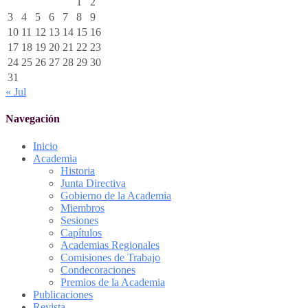
1
2
3
4
5
6
7
8
9
10
11
12
13
14
15
16
17
18
19
20
21
22
23
24
25
26
27
28
29
30
31
« Jul
Navegación
Inicio
Academia
Historia
Junta Directiva
Gobierno de la Academia
Miembros
Sesiones
Capítulos
Academias Regionales
Comisiones de Trabajo
Condecoraciones
Premios de la Academia
Publicaciones
Revista