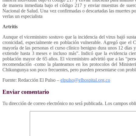
de manera inmediata bajo el código 217 y enviar muestras de suero y
Nacional de Salud. Una vez confirmadas o descartadas las muertes por C
verlas un especialista
Artritis
Aunque el viceministro sostuvo que la incidencia del virus bajó sus
cronicidad, especialmente en población vulnerable. Agregó que el 
mayoría de las personas el curso clínico benigno dura unos 12 días y 
extiende hasta 3 meses e incluso más”. Indicó que la evidencia cien
población mayor de 65 años. El viceministro advirtió que a las “pers
recomendación -como la planteamos en los protocolos del Ministerio
Chikungunya son poco frecuentes, pero pueden presentarse con proble
Fuente: Redacción El Pulso –
elpulso@elhospital.org.co
Enviar comentario
Tu dirección de correo electrónico no será publicada.
Los campos obli