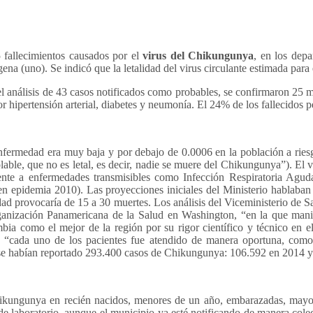
 fallecimientos causados por el
virus del Chikungunya
, en los dep
ena (uno). Se indicó que la letalidad del virus circulante estimada para
l análisis de 43 casos notificados como probables, se confirmaron 25 m
 hipertensión arterial, diabetes y neumonía. El 24% de los fallecidos p
nfermedad era muy baja y por debajo de 0.0006 en la población a riesgo
lable, que no es letal, es decir, nadie se muere del Chikungunya”). El 
frente a enfermedades transmisibles como Infección Respiratoria Agu
n epidemia 2010). Las proyecciones iniciales del Ministerio hablaba
idad provocaría de 15 a 30 muertes. Los análisis del Viceministerio de S
anización Panamericana de la Salud en Washington, “en la que manif
bia como el mejor de la región por su rigor científico y técnico en 
 “cada uno de los pacientes fue atendido de manera oportuna, como d
 se habían reportado 293.400 casos de Chikungunya: 106.592 en 2014 y
Chikungunya en recién nacidos, menores de un año, embarazadas, mayor
 de laboratorio, aunque el municipio ya esté notificando de manera col