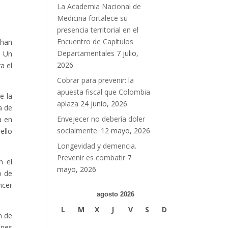
La Academia Nacional de
Medicina fortalece su
presencia territorial en el
Encuentro de Capítulos
 han
Departamentales
7 julio,
. Un
2026
a el
Cobrar para prevenir: la
apuesta fiscal que Colombia
e la
aplaza
24 junio, 2026
a de
Envejecer no debería doler
a en
socialmente.
12 mayo, 2026
ello
Longevidad y demencia.
Prevenir es combatir
7
n el
mayo, 2026
o de
ncer
agosto 2026
L
M
X
J
V
S
D
n de
ones