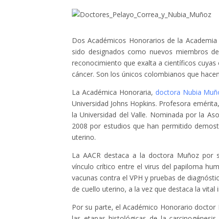
Dos Académicos Honorarios de la Academia N
sido designados como nuevos miembros de l
reconocimiento que exalta a científicos cuyas
cáncer. Son los únicos colombianos que hacen p
La Académica Honoraria,
doctora Nubia Muñ
Universidad Johns Hopkins. Profesora emérita,
la Universidad del Valle. Nominada por la As
2008 por estudios que han permitido demostra
uterino.
La AACR destaca a la doctora Muñoz por ser
vínculo crítico entre el virus del papiloma hu
vacunas contra el VPH y pruebas de diagnóstic
de cuello uterino, a la vez que destaca la vita
Por su parte, el Académico Honorario doctor P
las etapas histológicas de la carcinogénesi