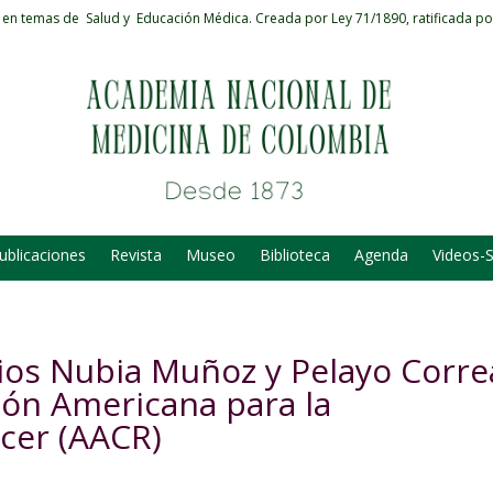
 en temas de Salud y Educación Médica.
Creada por Ley 71/1890, ratificada po
ublicaciones
Revista
Museo
Biblioteca
Agenda
Videos-
os Nubia Muñoz y Pelayo Corre
ión Americana para la
ncer (AACR)