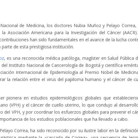
acional de Medicina, los doctores Nubia Muñoz y Pelayo Correa,
a Asociación Americana para la Investigación del Cáncer (AACR)
 contribuciones han sido fundamentales en el avance de la lucha contr
arte de esta prestigiosa institución.
oz
, es una reconocida médica patóloga, magíster en Salud Pública d
 del Instituto Nacional de Cancerología de Bogotá y científica emérit
ociación Internacional de Epidemiología al Premio Nobel de Medicin
r la relación entre el virus del papiloma humano y el cáncer de cu
 pionera en estudios epidemiológicos globales que estableciero
mano (VPH) y el cáncer de cuello uterino, lo que condujo al desarroll
o del VPH, y por coordinar los esfuerzos globales para prevenir el cá
l importancia de los estudios poblacionales que ha llevado a cabo.
elayo Correa, ha sido reconocido por su ilustre labor en la definició
s gástrica mediante la «cascada de Correa», una secuencia de lesi