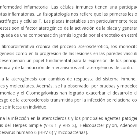
fermedad inflamatoria. Las células inmunes tienen una participa
stas inflamatorias. La fisiopatología nos refiere que las primeras lesi
rófagos y células T. Las placas inestables son particularmente rica
estas son el factor aterogénico de la activación de la placa y generar
squeda de una compensación jamás lograda por el endotelio en estré
fibroproliferativa crónica del proceso aterosclerótico, los monocit
u génesis como en la progresión de las lesiones en las paredes vascul
as desempeñan un papel fundamental para la expresión de los princip
genica y de la inducción de mecanismos anti-aterogénicos de control.
ye a la aterogénesis con cambios de respuesta del sistema inmune,
ares y moleculares. Además, se ha observado por pruebas y modelo
niae y el Citomegalovirus han logrado exacerbar el desarrollo d
riesgo de la aterosclerosis transmitida por la infección se relaciona co
se infecta un individuo.
 la infección en la aterosclerosis y los principales agentes patóge
s del Herpes Simple (VHS-1 y VHS-2), Helicobacter pylori, Adenovi
pesvirus humano 6 (HHV-6) y micobacterias).