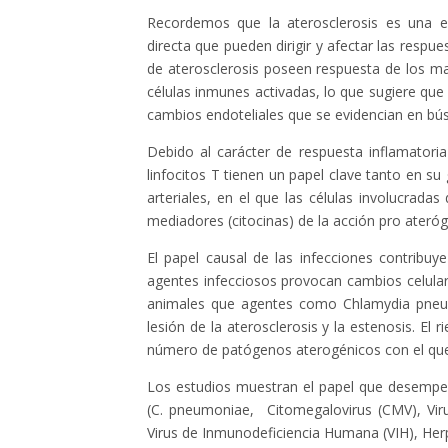
Recordemos que la aterosclerosis es una en
directa que pueden dirigir y afectar las respue
de aterosclerosis poseen respuesta de los mac
células inmunes activadas, lo que sugiere que 
cambios endoteliales que se evidencian en bú
Debido al carácter de respuesta inflamatoria 
linfocitos T tienen un papel clave tanto en s
arteriales, en el que las células involucrad
mediadores (citocinas) de la acción pro ateró
El papel causal de las infecciones contribu
agentes infecciosos provocan cambios celul
animales que agentes como Chlamydia pneumo
lesión de la aterosclerosis y la estenosis. El 
número de patógenos aterogénicos con el que 
Los estudios muestran el papel que desempeña
(C. pneumoniae, Citomegalovirus (CMV), Viru
Virus de Inmunodeficiencia Humana (VIH), Her