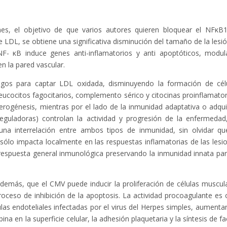
es, el objetivo de que varios autores quieren bloquear el NFκB
 LDL, se obtiene una significativa disminución del tamaño de la lesió
NF- κB induce genes anti-inflamatorios y anti apoptóticos, modul
n la pared vascular.
agos para captar LDL oxidada, disminuyendo la formación de cél
eucocitos fagocitarios, complemento sérico y citocinas proinflamator
terogénesis, mientras por el lado de la inmunidad adaptativa o adqui
rreguladoras) controlan la actividad y progresión de la enfermedad
una interrelación entre ambos tipos de inmunidad, sin olvidar qu
 sólo impacta localmente en las respuestas inflamatorias de las lesi
 respuesta general inmunológica preservando la inmunidad innata par
además, que el CMV puede inducir la proliferación de células muscul
proceso de inhibición de la apoptosis. La actividad procoagulante es 
las endoteliales infectadas por el virus del Herpes simples, aumenta
na en la superficie celular, la adhesión plaquetaria y la síntesis de fa