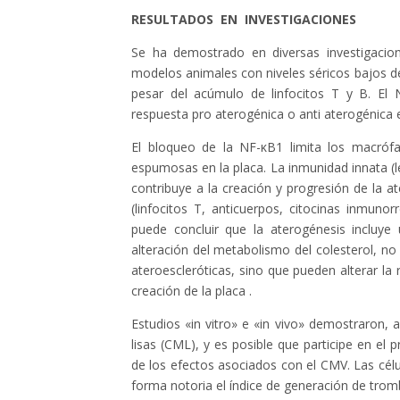
RESULTADOS EN INVESTIGACIONES
Se ha demostrado en diversas investigacion
modelos animales con niveles séricos bajos de
pesar del acúmulo de linfocitos T y B. El 
respuesta pro aterogénica o anti aterogénica e
El bloqueo de la NF-κB1 limita los macróf
espumosas en la placa. La inmunidad innata (l
contribuye a la creación y progresión de la a
(linfocitos T, anticuerpos, citocinas inmuno
puede concluir que la aterogénesis incluye 
alteración del metabolismo del colesterol, no
ateroescleróticas, sino que pueden alterar la
creación de la placa .
Estudios «in vitro» e «in vivo» demostraron, 
lisas (CML), y es posible que participe en el 
de los efectos asociados con el CMV. Las célu
forma notoria el índice de generación de trombi