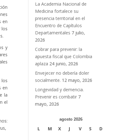
La Academia Nacional de
ción
Medicina fortalece su
ones
presencia territorial en el
s en
Encuentro de Capítulos
 los
Departamentales
7 julio,
s.
2026
os y
Cobrar para prevenir: la
ares
apuesta fiscal que Colombia
ales
aplaza
24 junio, 2026
Envejecer no debería doler
socialmente.
12 mayo, 2026
 los
s en
Longevidad y demencia.
e la
Prevenir es combatir
7
n el
mayo, 2026
agosto 2026
nos:
rus,
L
M
X
J
V
S
D