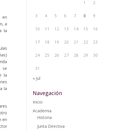
1
2
3
4
5
6
7
8
9
1 en
n, a
10
11
12
13
14
15
16
a la
17
18
19
20
21
22
23
ulas
ias)
24
25
26
27
28
29
30
rida
, se
31
e la
« Jul
ones
a la
Navegación
Inicio
ares
Academia
otro
Historia
n en
ctor
Junta Directiva