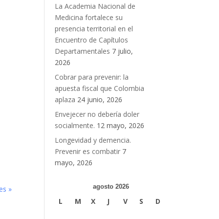
La Academia Nacional de
Medicina fortalece su
presencia territorial en el
Encuentro de Capítulos
Departamentales
7 julio,
2026
Cobrar para prevenir: la
apuesta fiscal que Colombia
aplaza
24 junio, 2026
Envejecer no debería doler
socialmente.
12 mayo, 2026
Longevidad y demencia.
Prevenir es combatir
7
mayo, 2026
agosto 2026
es »
L
M
X
J
V
S
D