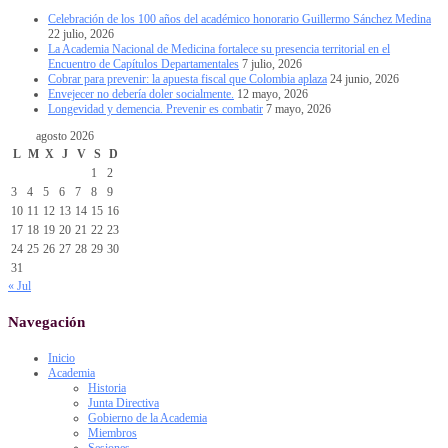
Celebración de los 100 años del académico honorario Guillermo Sánchez Medina
22 julio, 2026
La Academia Nacional de Medicina fortalece su presencia territorial en el
Encuentro de Capítulos Departamentales
7 julio, 2026
Cobrar para prevenir: la apuesta fiscal que Colombia aplaza
24 junio, 2026
Envejecer no debería doler socialmente.
12 mayo, 2026
Longevidad y demencia. Prevenir es combatir
7 mayo, 2026
agosto 2026
L
M
X
J
V
S
D
1
2
3
4
5
6
7
8
9
10
11
12
13
14
15
16
17
18
19
20
21
22
23
24
25
26
27
28
29
30
31
« Jul
Navegación
Inicio
Academia
Historia
Junta Directiva
Gobierno de la Academia
Miembros
Sesiones