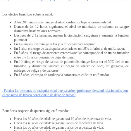
Los efectos benéficos sobre la salud:
A los 20 minutos, disminuye el ritmo cardiaco y baja la tensión arterial.
Dentro de las 12 horas siguientes, el nivel de monóxido de carbono en sangre
disminuye hasta valores normales.
Después de 2-12 semanas, mejora la circulación sanguínea y aumenta la función
pulmonar.
En 1-9 meses, disminuye la tos y la dificultad para respirar.
En 1 año, el riesgo de cardiopatía coronaria es un 50% inferior al de un fumador.
En 5 años, el riesgo de accidente cerebrovascular corresponde al de un no fumador
entre 5 y 15 años después de dejar de fumar.
En 10 años, el riesgo de cáncer de pulmón disminuye hasta ser el 50% del de un
fumador, y disminuye también el riesgo de cáncer de boca, de garganta, de
esófago, de vejiga y de páncreas.
En 15 años, el riesgo de cardiopatía coronaria es el de un no fumador.
¿Pueden las personas de cualquier edad que ya sufren problemas de salud relacionados con
el consumo de tabaco beneficiarse de dejar de fumar?
Beneficios respecto de quienes siguen fumando:
Hacia los 30 años de edad: se ganan casi 10 años de esperanza de vida.
Hacia los 40 años de edad: se ganan 9 años de esperanza de vida.
Hacia los 50 años de edad: se ganan 6 años de esperanza de vida.