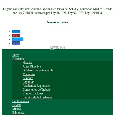
Órgano consultor del Gobierno Nacional en temas de Salud y Educación Médica.
Creada
por Ley 71/1890, ratificada por Ley 86/1928, Ley 02/1979, Ley 100/1993.
Nuestras redes
Seguir
Seguir
Seguir
Seguir
Inicio
Academia
Historia
Junta Directiva
Gobierno de la Academia
Miembros
Sesiones
Capítulos
Academias Regionales
Comisiones de Trabajo
Condecoraciones
Premios de la Academia
Publicaciones
Revista
Museo
Biblioteca