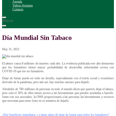
Agenda
Videos-Sesiones
Contacto
Día Mundial Sin Tabaco
May 31, 2021
El tabaco causa 8 millones de muertes cada año. La evidencia publicada este año demuestra
que los fumadores tienen mayor probabilidad de desarrollar enfermedad severa con
COVID-19 que los no fumadores.
Dejar de fumar puede ser todo un desafío, especialmente con el estrés social y económico
derivado de la pandemia, pero aún así, hay muchas razones para dejarlo.
Alrededor de 780 millones de personas en todo el mundo dicen que quieren dejar el tabaco,
pero solo el 30% de ellos tienen acceso a las herramientas que pueden ayudarlas a hacerlo.
Junto con sus asociados, la OMS proporcionará a las personas las herramientas y recursos
que necesitan para tener éxito en su tentativa de dejarlo.
¿Hay beneficios inmediatos y a largo plazo de dejar de fumar para todos los fumadores?