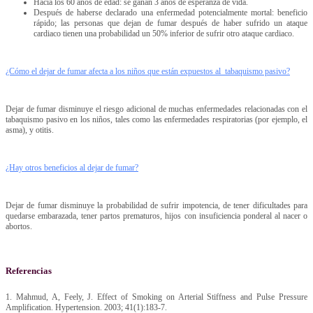
Hacia los 60 años de edad: se ganan 3 años de esperanza de vida.
Después de haberse declarado una enfermedad potencialmente mortal: beneficio
rápido; las personas que dejan de fumar después de haber sufrido un ataque
cardiaco tienen una probabilidad un 50% inferior de sufrir otro ataque cardiaco.
¿Cómo el dejar de fumar afecta a los niños que están expuestos al tabaquismo pasivo?
Dejar de fumar disminuye el riesgo adicional de muchas enfermedades relacionadas con el
tabaquismo pasivo en los niños, tales como las enfermedades respiratorias (por ejemplo, el
asma), y otitis.
¿Hay otros beneficios al dejar de fumar?
Dejar de fumar disminuye la probabilidad de sufrir impotencia, de tener dificultades para
quedarse embarazada, tener partos prematuros, hijos con insuficiencia ponderal al nacer o
abortos.
Referencias
1. Mahmud, A, Feely, J. Effect of Smoking on Arterial Stiffness and Pulse Pressure
Amplification. Hypertension. 2003; 41(1):183-7.