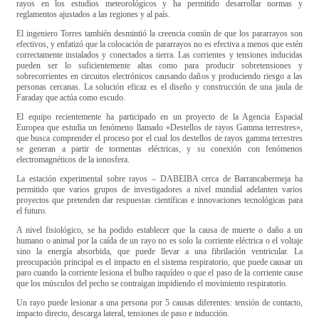
rayos en los estudios meteorológicos y ha permitido desarrollar normas y
reglamentos ajustados a las regiones y al país.
El ingeniero Torres también desmintió la creencia común de que los pararrayos son
efectivos, y enfatizó que la colocación de pararrayos no es efectiva a menos que estén
correctamente instalados y conectados a tierra. Las corrientes y tensiones inducidas
pueden ser lo suficientemente altas como para producir sobretensiones y
sobrecorrientes en circuitos electrónicos causando daños y produciendo riesgo a las
personas cercanas. La solución eficaz es el diseño y construcción de una jaula de
Faraday que actúa como escudo.
El equipo recientemente ha participado en un proyecto de la Agencia Espacial
Europea que estudia un fenómeno llamado «Destellos de rayos Gamma terrestres»,
que busca comprender el proceso por el cual los destellos de rayos gamma terrestres
se generan a partir de tormentas eléctricas, y su conexión con fenómenos
electromagnéticos de la ionosfera.
La estación experimental sobre rayos – DABEIBA cerca de Barrancabermeja ha
permitido que varios grupos de investigadores a nivel mundial adelanten varios
proyectos que pretenden dar respuestas científicas e innovaciones tecnológicas para
el futuro.
A nivel fisiológico, se ha podido establecer que la causa de muerte o daño a un
humano o animal por la caída de un rayo no es solo la corriente eléctrica o el voltaje
sino la energía absorbida, que puede llevar a una fibrilación ventricular. La
preocupación principal es el impacto en el sistema respiratorio, que puede causar un
paro cuando la corriente lesiona el bulbo raquídeo o que el paso de la corriente cause
que los músculos del pecho se contraigan impidiendo el movimiento respiratorio.
Un rayo puede lesionar a una persona por 5 causas diferentes: tensión de contacto,
impacto directo, descarga lateral, tensiones de paso e inducción.