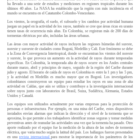
ha llevado a una serie de estudios y mediciones en regiones tropicales durante los
últimos 40 años. La NASA ha establecido que la región con más incidencia en el
mundo se encuentra en el Catatumbo Colombo-Venezolano.
Los vientos, la orografía, el suelo, el subsuelo y los cambios por actividad humana
juegan un papel en la actividad de los rayos, también se cree que áreas ricas en uranio
tienen tasas de ocurrencia más altas. En Colombia, se registran más de 200 días de
tormentas eléctricas por año, incluidas las áreas urbanas.
Las áreas con mayor actividad de rayos incluyen las regiones húmedas del sureste,
noreste y suroeste de ciudades como Bogotá, Medellín y Cali. Este fenómeno se debe
a la Zona de Convergencia Intertropical, donde se encuentran los vientos del noreste
y sureste, lo que provoca un aumento en la actividad de rayos durante temporadas
específicas. En Colombia, la temporada alta de rayos ocurre en los Andes centrales
durante marzo, abril y principios de mayo, seguido de la región del Caribe durante
julio y agosto. El horario de caída de rayos en Colombia es entre la 1 pm y las 5 pm,
y la actividad en Medellín es mucho mayor que en Bogotá. Los investigadores
colombianos construyeron un equipo para estudiar los rayos en una zona de alta
actividad en Caldas, que aún se utiliza y contribuye a la investigación internacional
sobre rayos junto con laboratorios de Brasil, Suiza, Sudáfrica, Alemania, Estados
Unidos y Canadá.
Los equipos son utilizados actualmente por varias empresas para la protección de
personas e infraestructura. Por ejemplo, en una mina del Caribe, estos dispositivos
instalados envían alarmas que indican la dirección y el nivel de la tormenta que se
aproxima, lo que permite a los trabajadores identificar zonas seguras y tomar medidas
preventivas antes de reanudar las actividades una vez que la tormenta ha pasado. Otro
aporte realizado por el equipo fue la medición de la altura de las nubes de tormenta
eléctrica, que varía mucho según la latitud del país. Los hallazgos fueron presentados
en una
revista internacional
para mostrar la importancia de los parámetros de los