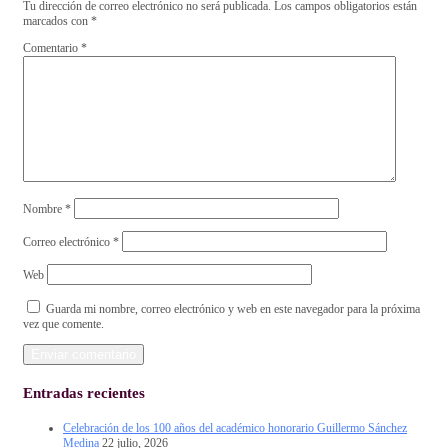
Tu dirección de correo electrónico no será publicada.
Los campos obligatorios están
marcados con
*
Comentario
*
Nombre
*
Correo electrónico
*
Web
Guarda mi nombre, correo electrónico y web en este navegador para la próxima
vez que comente.
Entradas recientes
Celebración de los 100 años del académico honorario Guillermo Sánchez
Medina
22 julio, 2026