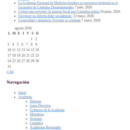
La Academia Nacional de Medicina fortalece su presencia territorial en el
Encuentro de Capítulos Departamentales
7 julio, 2026
Cobrar para prevenir: la apuesta fiscal que Colombia aplaza
24 junio, 2026
Envejecer no debería doler socialmente.
12 mayo, 2026
Longevidad y demencia. Prevenir es combatir
7 mayo, 2026
agosto 2026
L
M
X
J
V
S
D
1
2
3
4
5
6
7
8
9
10
11
12
13
14
15
16
17
18
19
20
21
22
23
24
25
26
27
28
29
30
31
« Jul
Navegación
Inicio
Academia
Historia
Junta Directiva
Gobierno de la Academia
Miembros
Sesiones
Capítulos
Academias Regionales