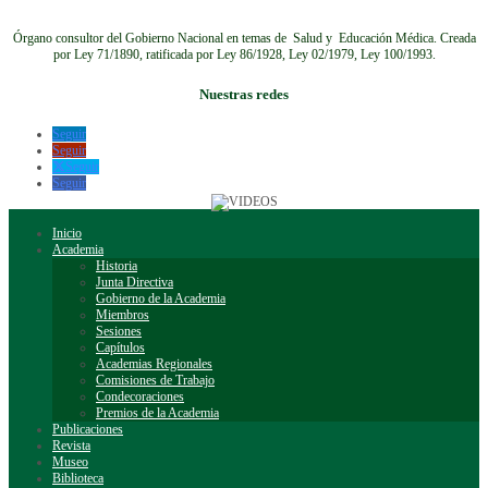
Órgano consultor del Gobierno Nacional en temas de Salud y Educación Médica.
Creada
por Ley 71/1890, ratificada por Ley 86/1928, Ley 02/1979, Ley 100/1993.
Nuestras redes
Seguir
Seguir
Seguir
Seguir
Inicio
Academia
Historia
Junta Directiva
Gobierno de la Academia
Miembros
Sesiones
Capítulos
Academias Regionales
Comisiones de Trabajo
Condecoraciones
Premios de la Academia
Publicaciones
Revista
Museo
Biblioteca