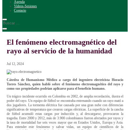
Agenda
Videos-Sesiones
Contacto
El fenómeno electromagnético del
rayo al servicio de la humanidad
Jul 12, 2024
Cátedra de Humanismo Médico a cargo del ingeniero electricista Horacio
Torres Sánchez, quien habló sobre el fenómeno electromagnético del rayo y
como sus propiedades podrían aplicarse para el beneficio humano.
Un trágico incidente ocurrido en Colombia en 2002, de amplia recordación, ilustra el
poder del rayo. Un equipo de fútbol se encontraba entrenando cuando un rayo mató a
dos jugadores. La tormenta eléctrica fue causada por una gran nube con diferencias
significativas de temperatura que crearon cargas eléctricas. La superficie de la cancha
de fútbol acumuló estas cargas por inducción y, al descargarse, provocaron la
tragedia. Entre 2000 y 2012, más de 3.900 colombianos fueron afectados por rayos y
la tasa de mortalidad fue seis veces mayor que en Estados Unidos, Europa y Asia.
Para entender este fenómeno y salvar vidas, un equipo de científicos de la