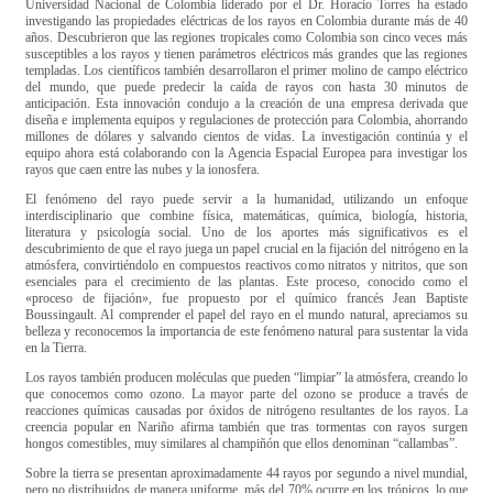
Universidad Nacional de Colombia liderado por el Dr. Horacio Torres ha estado
investigando las propiedades eléctricas de los rayos en Colombia durante más de 40
años. Descubrieron que las regiones tropicales como Colombia son cinco veces más
susceptibles a los rayos y tienen parámetros eléctricos más grandes que las regiones
templadas. Los científicos también desarrollaron el primer molino de campo eléctrico
del mundo, que puede predecir la caída de rayos con hasta 30 minutos de
anticipación. Esta innovación condujo a la creación de una empresa derivada que
diseña e implementa equipos y regulaciones de protección para Colombia, ahorrando
millones de dólares y salvando cientos de vidas. La investigación continúa y el
equipo ahora está colaborando con la Agencia Espacial Europea para investigar los
rayos que caen entre las nubes y la ionosfera.
El fenómeno del rayo puede servir a la humanidad, utilizando un enfoque
interdisciplinario que combine física, matemáticas, química, biología, historia,
literatura y psicología social. Uno de los aportes más significativos es el
descubrimiento de que el rayo juega un papel crucial en la fijación del nitrógeno en la
atmósfera, convirtiéndolo en compuestos reactivos como nitratos y nitritos, que son
esenciales para el crecimiento de las plantas. Este proceso, conocido como el
«proceso de fijación», fue propuesto por el químico francés Jean Baptiste
Boussingault. Al comprender el papel del rayo en el mundo natural, apreciamos su
belleza y reconocemos la importancia de este fenómeno natural para sustentar la vida
en la Tierra.
Los rayos también producen moléculas que pueden “limpiar” la atmósfera, creando lo
que conocemos como ozono. La mayor parte del ozono se produce a través de
reacciones químicas causadas por óxidos de nitrógeno resultantes de los rayos. La
creencia popular en Nariño afirma también que tras tormentas con rayos surgen
hongos comestibles, muy similares al champiñón que ellos denominan “callambas”.
Sobre la tierra se presentan aproximadamente 44 rayos por segundo a nivel mundial,
pero no distribuidos de manera uniforme, más del 70% ocurre en los trópicos, lo que