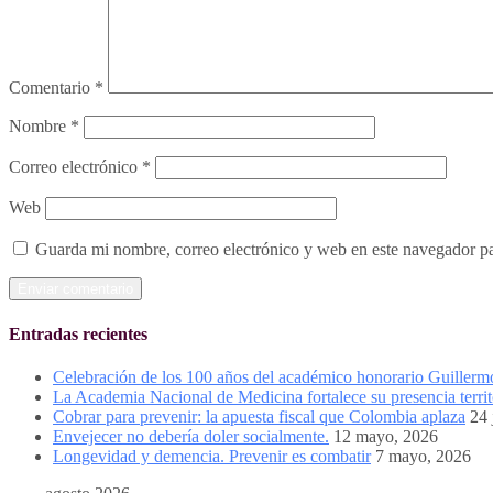
Comentario
*
Nombre
*
Correo electrónico
*
Web
Guarda mi nombre, correo electrónico y web en este navegador p
Entradas recientes
Celebración de los 100 años del académico honorario Guiller
La Academia Nacional de Medicina fortalece su presencia territ
Cobrar para prevenir: la apuesta fiscal que Colombia aplaza
24 
Envejecer no debería doler socialmente.
12 mayo, 2026
Longevidad y demencia. Prevenir es combatir
7 mayo, 2026