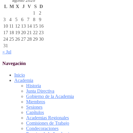
agosto 2026
L
M
X
J
V
S
D
1
2
3
4
5
6
7
8
9
10
11
12
13
14
15
16
17
18
19
20
21
22
23
24
25
26
27
28
29
30
31
« Jul
Navegación
Inicio
Academia
Historia
Junta Directiva
Gobierno de la Academia
Miembros
Sesiones
Capítulos
Academias Regionales
Comisiones de Trabajo
Condecoraciones