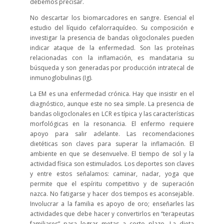
debemos precisar.
No descartar los biomarcadores en sangre. Esencial el
estudio del líquido cefalorraquídeo. Su composición e
investigar la presencia de bandas oligoclonales pueden
indicar ataque de la enfermedad. Son las proteínas
relacionadas con la inflamación, es mandataria su
búsqueda y son generadas por producción intratecal de
inmunoglobulinas (Ig).
La EM es una enfermedad crónica. Hay que insistir en el
diagnóstico, aunque este no sea simple. La presencia de
bandas oligoclonales en LCR es típica y las características
morfológicas en la resonancia. El enfermo requiere
apoyo para salir adelante. Las recomendaciones
dietéticas son claves para superar la inflamación. El
ambiente en que se desenvuelve. El tiempo de sol y la
actividad física son estimulados. Los deportes son claves
y entre estos señalamos: caminar, nadar, yoga que
permite que el espíritu competitivo y de superación
nazca. No fatigarse y hacer dos tiempos es aconsejable.
Involucrar a la familia es apoyo de oro; enseñarles las
actividades que debe hacer y convertirlos en “terapeutas
familiares” para lograr metas a corto plazo. La dieta