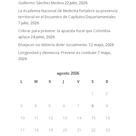
Guillermo Sánchez Medina
22 julio, 2026
La Academia Nacional de Medicina fortalece su presencia
territorial en el Encuentro de Capítulos Departamentales
7 julio, 2026
Cobrar para prevenir: la apuesta fiscal que Colombia
aplaza
24 junio, 2026
Envejecer no debería doler socialmente.
12 mayo, 2026
Longevidad y demencia. Prevenir es combatir
7 mayo,
2026
agosto 2026
L
M
X
J
V
S
D
1
2
3
4
5
6
7
8
9
10
11
12
13
14
15
16
17
18
19
20
21
22
23