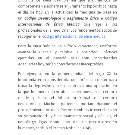
salud de los enfermos»
. De allí que los médicos se
comprometen a adherirse al juramento hipocrático hasta
el día de hoy. En la actualidad la medicina se basa en
un
Código Deontológico o Reglamento Ético o Código
Internacional de Ética Médica
que rige a los
profesionales de la medicina. Los fundamentos éticos se
recogen en el
código internacional de ética médica
.
Pero la ética médica ha sufrido variaciones, conforme
avanza la Ciencia y cambia la sociedad. Prácticas
ejercidas en el pasado que eran consideradas
adecuadas hoy serían consideradas inaceptables.
Por ejemplo, en la primera mitad del siglo XX la
lobotomía eran considerada una práctica común para
tratar la depresión y la esquizofrenia, una operación en
la que los médicos cortaban conexiones en el cerebro
desde y hacia el lóbulo prefrontal del cerebro
(leucotomía). Muchos pacientes morían durante el
procedimiento, otros sufrieron cambios irreversibles en
su personalidad y funcionamiento social y aún así, el
neurólogo Egas Moniz, uno de sus precursores en
humanos, recibió el Premio Nobel en 1949.