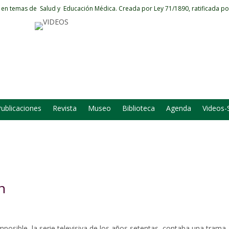
 en temas de Salud y Educación Médica.
Creada por Ley 71/1890, ratificada po
ublicaciones
Revista
Museo
Biblioteca
Agenda
Videos-
n
mposible, la serie televisiva de los años setentas, contaba una trama