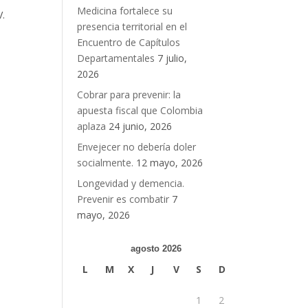
Medicina fortalece su
V.
presencia territorial en el
Encuentro de Capítulos
Departamentales
7 julio,
2026
Cobrar para prevenir: la
apuesta fiscal que Colombia
aplaza
24 junio, 2026
Envejecer no debería doler
socialmente.
12 mayo, 2026
Longevidad y demencia.
Prevenir es combatir
7
mayo, 2026
agosto 2026
L
M
X
J
V
S
D
1
2