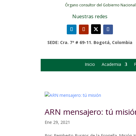
Órgano consultor del Gobierno Nacional
Nuestras redes
SEDE: Cra. 7ª # 69-11. Bogotá, Colombia
Inicio
Academia
P
ARN mensajero: tú misió
Ene 29, 2021
Por: Remberto Burgos de la Espriella. Misión I