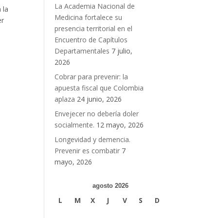
La Academia Nacional de
 la
Medicina fortalece su
er
presencia territorial en el
Encuentro de Capítulos
Departamentales
7 julio,
2026
Cobrar para prevenir: la
apuesta fiscal que Colombia
aplaza
24 junio, 2026
Envejecer no debería doler
socialmente.
12 mayo, 2026
Longevidad y demencia.
Prevenir es combatir
7
mayo, 2026
agosto 2026
L
M
X
J
V
S
D