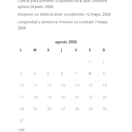
Cobrar para prevenir: la apuesta fiscal que Colombia
aplaza
24 junio, 2026
Envejecer no debería doler socialmente.
12 mayo, 2026
Longevidad y demencia. Prevenir es combatir
7 mayo,
2026
agosto 2026
L
M
X
J
V
S
D
1
2
3
4
5
6
7
8
9
10
11
12
13
14
15
16
17
18
19
20
21
22
23
24
25
26
27
28
29
30
31
« Jul