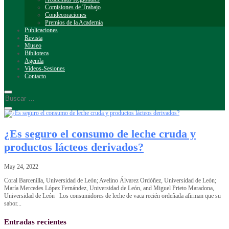
Comisiones de Trabajo
Condecoraciones
Premios de la Academia
Publicaciones
Revista
Museo
Biblioteca
Agenda
Videos-Sesiones
Contacto
¿Es seguro el consumo de leche cruda y
productos lácteos derivados?
May 24, 2022
Coral Barcenilla, Universidad de León; Avelino Álvarez Ordóñez, Universidad de León;
María Mercedes López Fernández, Universidad de León, and Miguel Prieto Maradona,
Universidad de León Los consumidores de leche de vaca recién ordeñada afirman que su
sabor...
Entradas recientes