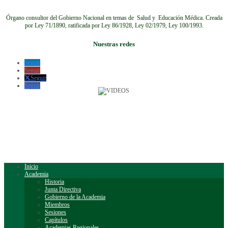
Órgano consultor del Gobierno Nacional en temas de Salud y Educación Médica.
Creada
por Ley 71/1890, ratificada por Ley 86/1928, Ley 02/1979, Ley 100/1993.
Nuestras redes
Seguir
Seguir
Seguir
Seguir
Inicio
Academia
Historia
Junta Directiva
Gobierno de la Academia
Miembros
Sesiones
Capítulos
Academias Regionales