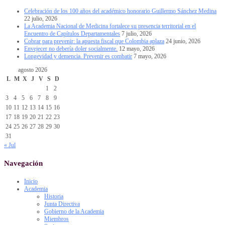
Celebración de los 100 años del académico honorario Guillermo Sánchez Medina
22 julio, 2026
La Academia Nacional de Medicina fortalece su presencia territorial en el
Encuentro de Capítulos Departamentales
7 julio, 2026
Cobrar para prevenir: la apuesta fiscal que Colombia aplaza
24 junio, 2026
Envejecer no debería doler socialmente.
12 mayo, 2026
Longevidad y demencia. Prevenir es combatir
7 mayo, 2026
agosto 2026
L
M
X
J
V
S
D
1
2
3
4
5
6
7
8
9
10
11
12
13
14
15
16
17
18
19
20
21
22
23
24
25
26
27
28
29
30
31
« Jul
Navegación
Inicio
Academia
Historia
Junta Directiva
Gobierno de la Academia
Miembros