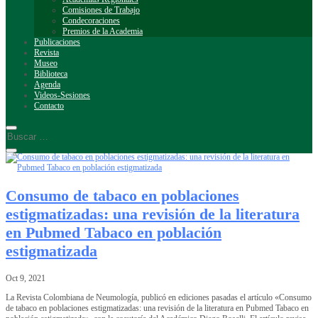
Comisiones de Trabajo
Condecoraciones
Premios de la Academia
Publicaciones
Revista
Museo
Biblioteca
Agenda
Videos-Sesiones
Contacto
Consumo de tabaco en poblaciones
estigmatizadas: una revisión de la literatura
en Pubmed Tabaco en población
estigmatizada
Oct 9, 2021
La Revista Colombiana de Neumología, publicó en ediciones pasadas el artículo «Consumo
de tabaco en poblaciones estigmatizadas: una revisión de la literatura en Pubmed Tabaco en