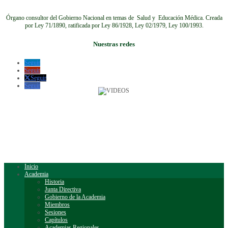
Órgano consultor del Gobierno Nacional en temas de Salud y Educación Médica.
Creada
por Ley 71/1890, ratificada por Ley 86/1928, Ley 02/1979, Ley 100/1993.
Nuestras redes
Seguir
Seguir
Seguir
Seguir
Inicio
Academia
Historia
Junta Directiva
Gobierno de la Academia
Miembros
Sesiones
Capítulos
Academias Regionales