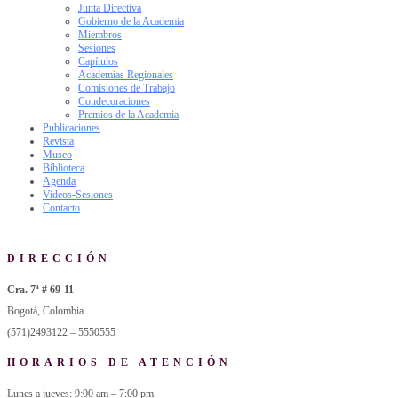
Junta Directiva
Gobierno de la Academia
Miembros
Sesiones
Capítulos
Academias Regionales
Comisiones de Trabajo
Condecoraciones
Premios de la Academia
Publicaciones
Revista
Museo
Biblioteca
Agenda
Videos-Sesiones
Contacto
DIRECCIÓN
Cra. 7ª # 69-11
Bogotá, Colombia
(571)2493122 – 5550555
HORARIOS DE ATENCIÓN
Lunes a jueves: 9:00 am – 7:00 pm