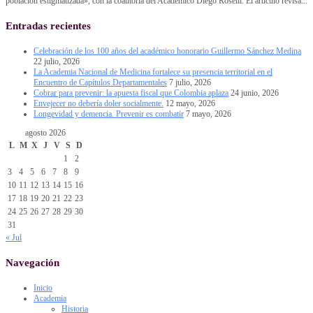
población estigmatizada», con la coautoría del Académico Diego Roselli. El artículo revisa...
Entradas recientes
Celebración de los 100 años del académico honorario Guillermo Sánchez Medina
22 julio, 2026
La Academia Nacional de Medicina fortalece su presencia territorial en el
Encuentro de Capítulos Departamentales
7 julio, 2026
Cobrar para prevenir: la apuesta fiscal que Colombia aplaza
24 junio, 2026
Envejecer no debería doler socialmente.
12 mayo, 2026
Longevidad y demencia. Prevenir es combatir
7 mayo, 2026
agosto 2026
L
M
X
J
V
S
D
1
2
3
4
5
6
7
8
9
10
11
12
13
14
15
16
17
18
19
20
21
22
23
24
25
26
27
28
29
30
31
« Jul
Navegación
Inicio
Academia
Historia