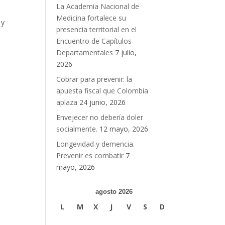
La Academia Nacional de
Medicina fortalece su
 y
presencia territorial en el
Encuentro de Capítulos
Departamentales
7 julio,
2026
Cobrar para prevenir: la
apuesta fiscal que Colombia
aplaza
24 junio, 2026
Envejecer no debería doler
socialmente.
12 mayo, 2026
Longevidad y demencia.
Prevenir es combatir
7
mayo, 2026
agosto 2026
L
M
X
J
V
S
D