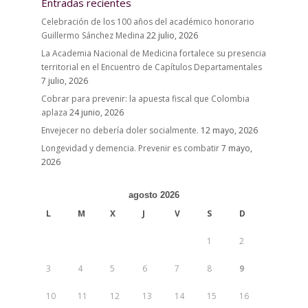
Entradas recientes
Celebración de los 100 años del académico honorario
Guillermo Sánchez Medina
22 julio, 2026
La Academia Nacional de Medicina fortalece su presencia
territorial en el Encuentro de Capítulos Departamentales
7 julio, 2026
Cobrar para prevenir: la apuesta fiscal que Colombia
aplaza
24 junio, 2026
Envejecer no debería doler socialmente.
12 mayo, 2026
Longevidad y demencia. Prevenir es combatir
7 mayo,
2026
agosto 2026
L
M
X
J
V
S
D
1
2
3
4
5
6
7
8
9
10
11
12
13
14
15
16