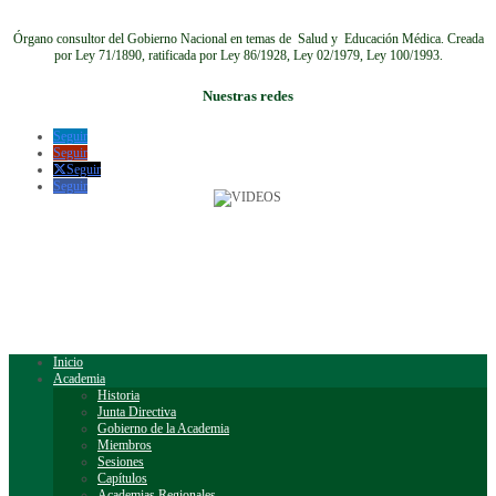
Órgano consultor del Gobierno Nacional en temas de Salud y Educación Médica.
Creada
por Ley 71/1890, ratificada por Ley 86/1928, Ley 02/1979, Ley 100/1993.
Nuestras redes
Seguir
Seguir
Seguir
Seguir
Inicio
Academia
Historia
Junta Directiva
Gobierno de la Academia
Miembros
Sesiones
Capítulos
Academias Regionales