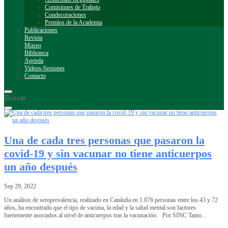
Comisiones de Trabajo
Condecoraciones
Premios de la Academia
Publicaciones
Revista
Museo
Biblioteca
Agenda
Videos-Sesiones
Contacto
Una de cada tres personas que pasaron la
covid-19 y sin vacunar no tiene anticuerpos
un año después
Sep 29, 2022
Un análisis de seroprevalencia, realizado en Cataluña en 1.076 personas entre los 43 y 72
años, ha encontrado que el tipo de vacuna, la edad y la salud mental son factores
fuertemente asociados al nivel de anticuerpos tras la vacunación. Por SINC Tanto...