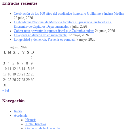
Entradas recientes
Celebración de los 100 años del académico honorario Guillermo Sánchez Medina
22 julio, 2026
La Academia Nacional de Medicina fortalece su presencia territorial en el
Encuentro de Capítulos Departamentales
7 julio, 2026
Cobrar para prevenir: la apuesta fiscal que Colombia aplaza
24 junio, 2026
Envejecer no debería doler socialmente.
12 mayo, 2026
Longevidad y demencia. Prevenir es combatir
7 mayo, 2026
agosto 2026
L
M
X
J
V
S
D
1
2
3
4
5
6
7
8
9
10
11
12
13
14
15
16
17
18
19
20
21
22
23
24
25
26
27
28
29
30
31
« Jul
Navegación
Inicio
Academia
Historia
Junta Directiva
Gobierno de la Academia